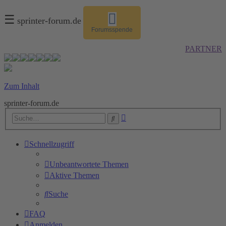
☰
sprinter-forum.de
Forumsspende
PARTNER
Zum Inhalt
sprinter-forum.de
Erweiterte
Suche
Suche
Schnellzugriff
Unbeantwortete Themen
Aktive Themen
Suche
FAQ
Anmelden