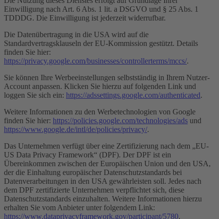
Die Nutzung dieses Dienstes erfolgt auf Grundlage Ihrer
Einwilligung nach Art. 6 Abs. 1 lit. a DSGVO und § 25 Abs. 1
TDDDG. Die Einwilligung ist jederzeit widerrufbar.
Die Datenübertragung in die USA wird auf die
Standardvertragsklauseln der EU-Kommission gestützt. Details
finden Sie hier:
https://privacy.google.com/businesses/controllerterms/mccs/
.
Sie können Ihre Werbeeinstellungen selbstständig in Ihrem Nutzer-
Account anpassen. Klicken Sie hierzu auf folgenden Link und
loggen Sie sich ein:
https://adssettings.google.com/authenticated
.
Weitere Informationen zu den Werbetechnologien von Google
finden Sie hier:
https://policies.google.com/technologies/ads
und
https://www.google.de/intl/de/policies/privacy/
.
Das Unternehmen verfügt über eine Zertifizierung nach dem „EU-
US Data Privacy Framework“ (DPF). Der DPF ist ein
Übereinkommen zwischen der Europäischen Union und den USA,
der die Einhaltung europäischer Datenschutzstandards bei
Datenverarbeitungen in den USA gewährleisten soll. Jedes nach
dem DPF zertifizierte Unternehmen verpflichtet sich, diese
Datenschutzstandards einzuhalten. Weitere Informationen hierzu
erhalten Sie vom Anbieter unter folgendem Link:
https://www.dataprivacyframework.gov/participant/5780
.