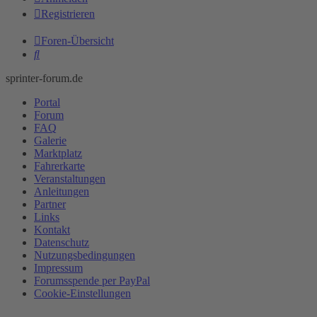
Registrieren
Foren-Übersicht
Suche
sprinter-forum.de
Portal
Forum
FAQ
Galerie
Marktplatz
Fahrerkarte
Veranstaltungen
Anleitungen
Partner
Links
Kontakt
Datenschutz
Nutzungsbedingungen
Impressum
Forumsspende per PayPal
Cookie-Einstellungen