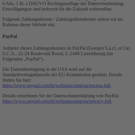
6 Abs. 1 lit. a DSGVO Rechtsgrundlage der Datenverarbeitung;
Einwilligungen sind jederzeit für die Zukunft widerrufbar.
Folgende Zahlungsdienste / Zahlungsdienstleister setzen wir im
Rahmen dieser Website ein:
PayPal
Anbieter dieses Zahlungsdienstes ist PayPal (Europe) S.à.r.l. et Cie,
S.C.A., 22-24 Boulevard Royal, L-2449 Luxembourg (im
Folgenden „PayPal“).
Die Datenübertragung in die USA wird auf die
Standardvertragsklauseln der EU-Kommission gestützt. Details
finden Sie hier:
https://www.paypal.com/de/webapps/mpp/ua/pocpsa-full
.
Details entnehmen Sie der Datenschutzerklärung von PayPal:
https://www.paypal.com/de/webapps/mpp/ua/privacy-full
.