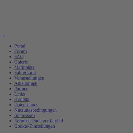
×
Portal
Forum
FAQ
Galerie
Marktplatz
Fahrerkarte
Veranstaltungen
Anleitungen
Partner
Links
Kontakt
Datenschutz
Nutzungsbedingungen
Impressum
Forumsspende per PayPal
Cookie-Einstellungen