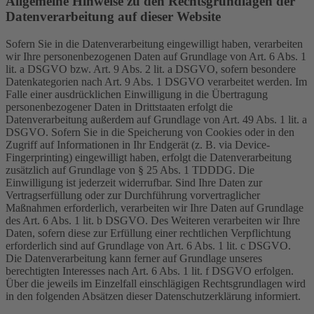
Allgemeine Hinweise zu den Rechtsgrundlagen der
Datenverarbeitung auf dieser Website
Sofern Sie in die Datenverarbeitung eingewilligt haben, verarbeiten
wir Ihre personenbezogenen Daten auf Grundlage von Art. 6 Abs. 1
lit. a DSGVO bzw. Art. 9 Abs. 2 lit. a DSGVO, sofern besondere
Datenkategorien nach Art. 9 Abs. 1 DSGVO verarbeitet werden. Im
Falle einer ausdrücklichen Einwilligung in die Übertragung
personenbezogener Daten in Drittstaaten erfolgt die
Datenverarbeitung außerdem auf Grundlage von Art. 49 Abs. 1 lit. a
DSGVO. Sofern Sie in die Speicherung von Cookies oder in den
Zugriff auf Informationen in Ihr Endgerät (z. B. via Device-
Fingerprinting) eingewilligt haben, erfolgt die Datenverarbeitung
zusätzlich auf Grundlage von § 25 Abs. 1 TDDDG. Die
Einwilligung ist jederzeit widerrufbar. Sind Ihre Daten zur
Vertragserfüllung oder zur Durchführung vorvertraglicher
Maßnahmen erforderlich, verarbeiten wir Ihre Daten auf Grundlage
des Art. 6 Abs. 1 lit. b DSGVO. Des Weiteren verarbeiten wir Ihre
Daten, sofern diese zur Erfüllung einer rechtlichen Verpflichtung
erforderlich sind auf Grundlage von Art. 6 Abs. 1 lit. c DSGVO.
Die Datenverarbeitung kann ferner auf Grundlage unseres
berechtigten Interesses nach Art. 6 Abs. 1 lit. f DSGVO erfolgen.
Über die jeweils im Einzelfall einschlägigen Rechtsgrundlagen wird
in den folgenden Absätzen dieser Datenschutzerklärung informiert.