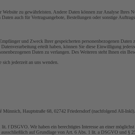
 der Website zu gewährleisten. Andere Daten können zur Analyse Ihres 
Daten auch für Vertragsangebote, Bestellungen oder sonstige Auftragsa
t, Empfänger und Zweck Ihrer gespeicherten personenbezogenen Daten z
Datenverarbeitung erteilt haben, können Sie diese Einwilligung jederz
sonenbezogenen Daten zu verlangen. Des Weiteren steht Ihnen ein Besc
sich jederzeit an uns wenden.
nnich, Hauptstraße 68, 02742 Friedersdorf (nachfolgend All-Inkl). 
lit. f DSGVO. Wir haben ein berechtigtes Interesse an einer möglichst 
ng ausschließlich auf Grundlage von Art. 6 Abs. 1 lit. a DSGVO und §