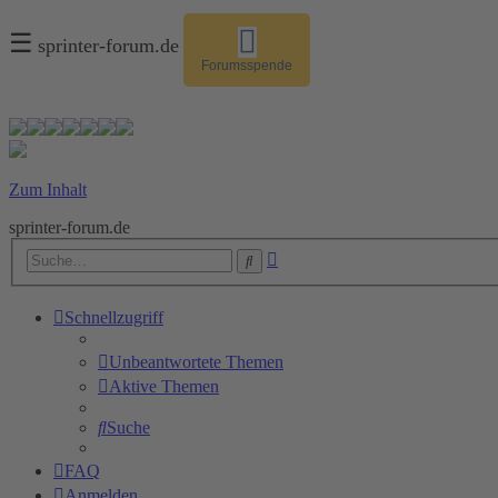
☰
sprinter-forum.de
Forumsspende
Zum Inhalt
sprinter-forum.de
Erweiterte
Suche
Suche
Schnellzugriff
Unbeantwortete Themen
Aktive Themen
Suche
FAQ
Anmelden