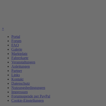
×
Portal
Forum
FAQ
Galerie
Marktplatz
Fahrerkarte
Veranstaltungen
Anleitungen
Partner
Links
Kontakt
Datenschutz
Nutzungsbedingungen
Impressum
Forumsspende per PayPal
Cookie-Einstellungen