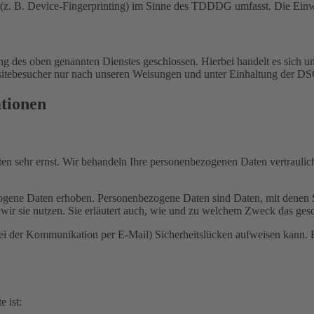
(z. B. Device-Fingerprinting) im Sinne des TDDDG umfasst. Die Einwill
 des oben genannten Dienstes geschlossen. Hierbei handelt es sich um
bsitebesucher nur nach unseren Weisungen und unter Einhaltung der D
ationen
ten sehr ernst. Wir behandeln Ihre personenbezogenen Daten vertrauli
ene Daten erhoben. Personenbezogene Daten sind Daten, mit denen Sie
wir sie nutzen. Sie erläutert auch, wie und zu welchem Zweck das gesc
bei der Kommunikation per E-Mail) Sicherheitslücken aufweisen kann. E
e ist: