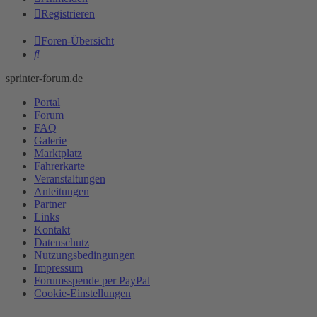
Registrieren
Foren-Übersicht
Suche
sprinter-forum.de
Portal
Forum
FAQ
Galerie
Marktplatz
Fahrerkarte
Veranstaltungen
Anleitungen
Partner
Links
Kontakt
Datenschutz
Nutzungsbedingungen
Impressum
Forumsspende per PayPal
Cookie-Einstellungen