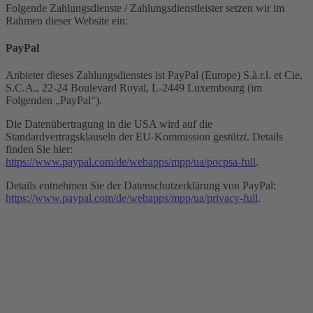
Folgende Zahlungsdienste / Zahlungsdienstleister setzen wir im
Rahmen dieser Website ein:
PayPal
Anbieter dieses Zahlungsdienstes ist PayPal (Europe) S.à.r.l. et Cie,
S.C.A., 22-24 Boulevard Royal, L-2449 Luxembourg (im
Folgenden „PayPal“).
Die Datenübertragung in die USA wird auf die
Standardvertragsklauseln der EU-Kommission gestützt. Details
finden Sie hier:
https://www.paypal.com/de/webapps/mpp/ua/pocpsa-full
.
Details entnehmen Sie der Datenschutzerklärung von PayPal:
https://www.paypal.com/de/webapps/mpp/ua/privacy-full
.