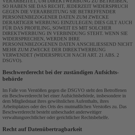
VERARBEITET, UM DIREKTWERBUNG ZU BETREIBEN,
SO HABEN SIE DAS RECHT, JEDERZEIT WIDERSPRUCH
GEGEN DIE VERARBEITUNG SIE BETREFFENDER
PERSONENBEZOGENER DATEN ZUM ZWECKE
DERARTIGER WERBUNG EINZULEGEN; DIES GILT AUCH
FÜR DAS PROFILING, SOWEIT ES MIT SOLCHER
DIREKTWERBUNG IN VERBINDUNG STEHT. WENN SIE
WIDERSPRECHEN, WERDEN IHRE
PERSONENBEZOGENEN DATEN ANSCHLIESSEND NICHT
MEHR ZUM ZWECKE DER DIREKTWERBUNG
VERWENDET (WIDERSPRUCH NACH ART. 21 ABS. 2
DSGVO).
Beschwerde­recht bei der zuständigen Aufsichts­
behörde
Im Falle von Verstößen gegen die DSGVO steht den Betroffenen
ein Beschwerderecht bei einer Aufsichtsbehörde, insbesondere in
dem Mitgliedstaat ihres gewöhnlichen Aufenthalts, ihres
Arbeitsplatzes oder des Orts des mutmaßlichen Verstoßes zu. Das
Beschwerderecht besteht unbeschadet anderweitiger
verwaltungsrechtlicher oder gerichtlicher Rechtsbehelfe.
Recht auf Daten­übertrag­barkeit