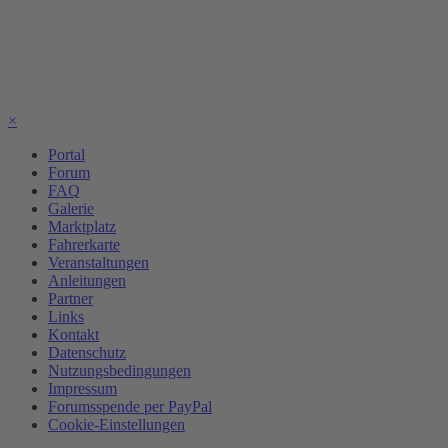
×
Portal
Forum
FAQ
Galerie
Marktplatz
Fahrerkarte
Veranstaltungen
Anleitungen
Partner
Links
Kontakt
Datenschutz
Nutzungsbedingungen
Impressum
Forumsspende per PayPal
Cookie-Einstellungen