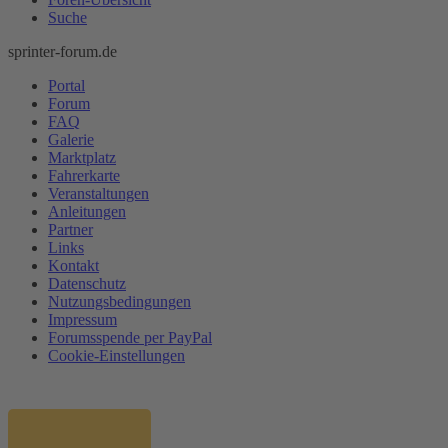
Suche
sprinter-forum.de
Portal
Forum
FAQ
Galerie
Marktplatz
Fahrerkarte
Veranstaltungen
Anleitungen
Partner
Links
Kontakt
Datenschutz
Nutzungsbedingungen
Impressum
Forumsspende per PayPal
Cookie-Einstellungen