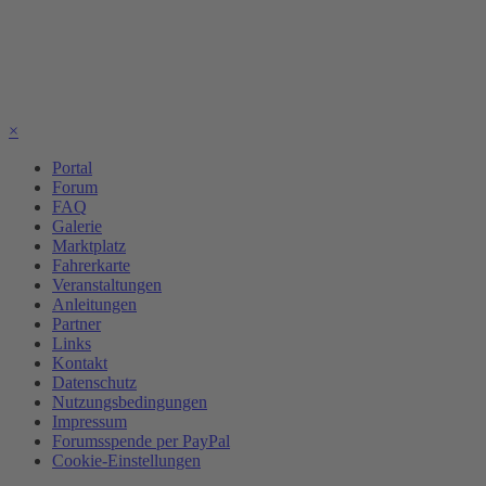
×
Portal
Forum
FAQ
Galerie
Marktplatz
Fahrerkarte
Veranstaltungen
Anleitungen
Partner
Links
Kontakt
Datenschutz
Nutzungsbedingungen
Impressum
Forumsspende per PayPal
Cookie-Einstellungen