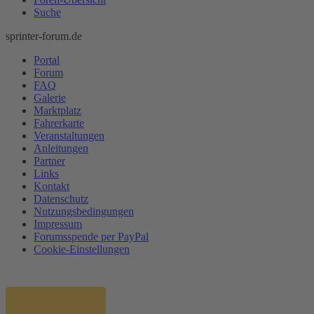
Suche
sprinter-forum.de
Portal
Forum
FAQ
Galerie
Marktplatz
Fahrerkarte
Veranstaltungen
Anleitungen
Partner
Links
Kontakt
Datenschutz
Nutzungsbedingungen
Impressum
Forumsspende per PayPal
Cookie-Einstellungen