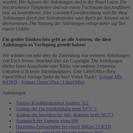
worden. Die Autoren der Anleitungen sind in der Regel Laien. Die
beschriebenen Tätigkeiten sind von einem Fachmann durchzuführen
bzw. zu kontrollieren. Eine Garantie/Gewährleistung wird für diese
Anleitungen durch den Seitenbetreiber oder durch die Autoren nicht
übernommen. Die Nutzung der Anleitungen erfolgt daher auf Ihre
eigene Gefahr.
Ein großes Dankeschön geht an alle Autoren, die diese
Anleitungen zu Verfügung gestellt haben!
Wir würden uns sehr über die Zusendung von weiteren Anleitungen
von Euch freuen. Beachtet aber das Copyright. Die Anleitungen
dürfen keine Ausschnitte oder Bilder von anderen Anbietern
enthalten (z.B keine Stromlaufpläne). Eine LibreOffice (bzw.
OpenOffice) Vorlage findet ihr hier! Vielen Dank!:
Vorlage MS-
WORD
-
Vorlage OpenOffice / LibreOffice
Anleitungen
Ausbau Kombiinstrument Sprinter 312
Ausbau der Dachverkleidung beim NCV 3
Ausbau der Innenleuchte inkl. Rahmen beim NCV3
Austausch der Antenne eines 906
Dauerplus-Fensterheber bei einem 2002er 213CDI
Demontage Lenkrad bis Baujahr Februar 2011