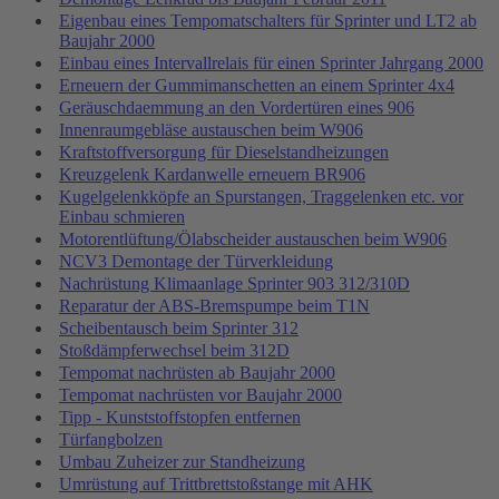
Eigenbau eines Tempomatschalters für Sprinter und LT2 ab
Baujahr 2000
Einbau eines Intervallrelais für einen Sprinter Jahrgang 2000
Erneuern der Gummimanschetten an einem Sprinter 4x4
Geräuschdaemmung an den Vordertüren eines 906
Innenraumgebläse austauschen beim W906
Kraftstoffversorgung für Dieselstandheizungen
Kreuzgelenk Kardanwelle erneuern BR906
Kugelgelenkköpfe an Spurstangen, Traggelenken etc. vor
Einbau schmieren
Motorentlüftung/Ölabscheider austauschen beim W906
NCV3 Demontage der Türverkleidung
Nachrüstung Klimaanlage Sprinter 903 312/310D
Reparatur der ABS-Bremspumpe beim T1N
Scheibentausch beim Sprinter 312
Stoßdämpferwechsel beim 312D
Tempomat nachrüsten ab Baujahr 2000
Tempomat nachrüsten vor Baujahr 2000
Tipp - Kunststoffstopfen entfernen
Türfangbolzen
Umbau Zuheizer zur Standheizung
Umrüstung auf Trittbrettstoßstange mit AHK