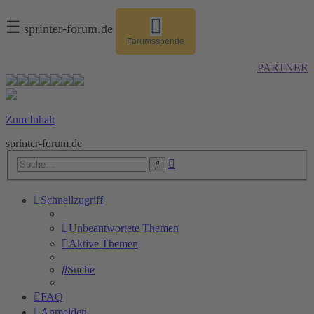
☰
sprinter-forum.de
Forumsspende
PARTNER
Zum Inhalt
sprinter-forum.de
Erweiterte
Suche
Suche
Schnellzugriff
Unbeantwortete Themen
Aktive Themen
Suche
FAQ
Anmelden