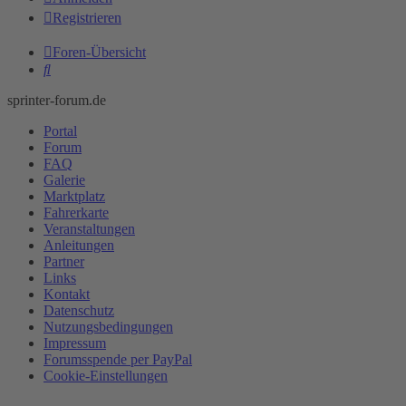
Registrieren
Foren-Übersicht
Suche
sprinter-forum.de
Portal
Forum
FAQ
Galerie
Marktplatz
Fahrerkarte
Veranstaltungen
Anleitungen
Partner
Links
Kontakt
Datenschutz
Nutzungsbedingungen
Impressum
Forumsspende per PayPal
Cookie-Einstellungen