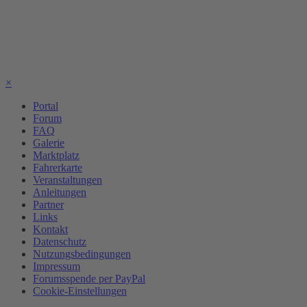
×
Portal
Forum
FAQ
Galerie
Marktplatz
Fahrerkarte
Veranstaltungen
Anleitungen
Partner
Links
Kontakt
Datenschutz
Nutzungsbedingungen
Impressum
Forumsspende per PayPal
Cookie-Einstellungen