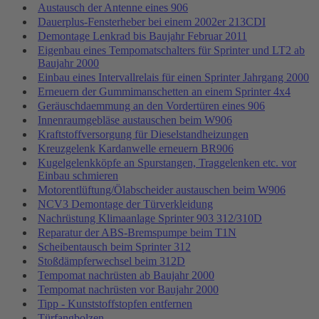
Austausch der Antenne eines 906
Dauerplus-Fensterheber bei einem 2002er 213CDI
Demontage Lenkrad bis Baujahr Februar 2011
Eigenbau eines Tempomatschalters für Sprinter und LT2 ab
Baujahr 2000
Einbau eines Intervallrelais für einen Sprinter Jahrgang 2000
Erneuern der Gummimanschetten an einem Sprinter 4x4
Geräuschdaemmung an den Vordertüren eines 906
Innenraumgebläse austauschen beim W906
Kraftstoffversorgung für Dieselstandheizungen
Kreuzgelenk Kardanwelle erneuern BR906
Kugelgelenkköpfe an Spurstangen, Traggelenken etc. vor
Einbau schmieren
Motorentlüftung/Ölabscheider austauschen beim W906
NCV3 Demontage der Türverkleidung
Nachrüstung Klimaanlage Sprinter 903 312/310D
Reparatur der ABS-Bremspumpe beim T1N
Scheibentausch beim Sprinter 312
Stoßdämpferwechsel beim 312D
Tempomat nachrüsten ab Baujahr 2000
Tempomat nachrüsten vor Baujahr 2000
Tipp - Kunststoffstopfen entfernen
Türfangbolzen