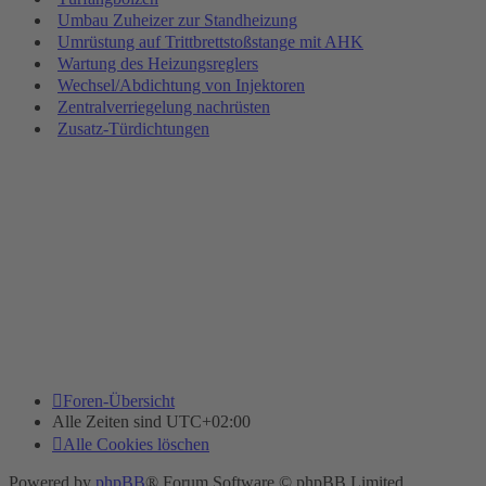
Umbau Zuheizer zur Standheizung
Umrüstung auf Trittbrettstoßstange mit AHK
Wartung des Heizungsreglers
Wechsel/Abdichtung von Injektoren
Zentralverriegelung nachrüsten
Zusatz-Türdichtungen
Foren-Übersicht
Alle Zeiten sind
UTC+02:00
Alle Cookies löschen
Powered by
phpBB
® Forum Software © phpBB Limited