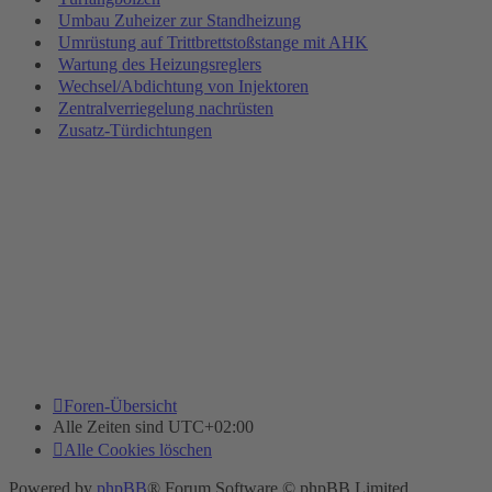
Umbau Zuheizer zur Standheizung
Umrüstung auf Trittbrettstoßstange mit AHK
Wartung des Heizungsreglers
Wechsel/Abdichtung von Injektoren
Zentralverriegelung nachrüsten
Zusatz-Türdichtungen
Foren-Übersicht
Alle Zeiten sind
UTC+02:00
Alle Cookies löschen
Powered by
phpBB
® Forum Software © phpBB Limited