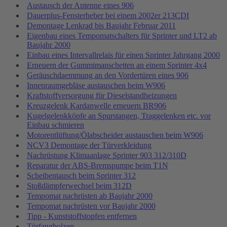
Austausch der Antenne eines 906
Dauerplus-Fensterheber bei einem 2002er 213CDI
Demontage Lenkrad bis Baujahr Februar 2011
Eigenbau eines Tempomatschalters für Sprinter und LT2 ab
Baujahr 2000
Einbau eines Intervallrelais für einen Sprinter Jahrgang 2000
Erneuern der Gummimanschetten an einem Sprinter 4x4
Geräuschdaemmung an den Vordertüren eines 906
Innenraumgebläse austauschen beim W906
Kraftstoffversorgung für Dieselstandheizungen
Kreuzgelenk Kardanwelle erneuern BR906
Kugelgelenkköpfe an Spurstangen, Traggelenken etc. vor
Einbau schmieren
Motorentlüftung/Ölabscheider austauschen beim W906
NCV3 Demontage der Türverkleidung
Nachrüstung Klimaanlage Sprinter 903 312/310D
Reparatur der ABS-Bremspumpe beim T1N
Scheibentausch beim Sprinter 312
Stoßdämpferwechsel beim 312D
Tempomat nachrüsten ab Baujahr 2000
Tempomat nachrüsten vor Baujahr 2000
Tipp - Kunststoffstopfen entfernen
Türfangbolzen