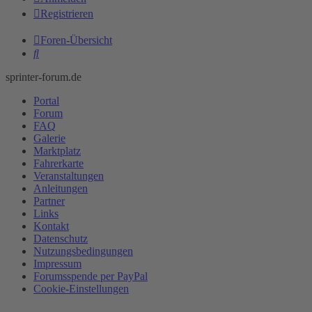
Registrieren
Foren-Übersicht
Suche
sprinter-forum.de
Portal
Forum
FAQ
Galerie
Marktplatz
Fahrerkarte
Veranstaltungen
Anleitungen
Partner
Links
Kontakt
Datenschutz
Nutzungsbedingungen
Impressum
Forumsspende per PayPal
Cookie-Einstellungen