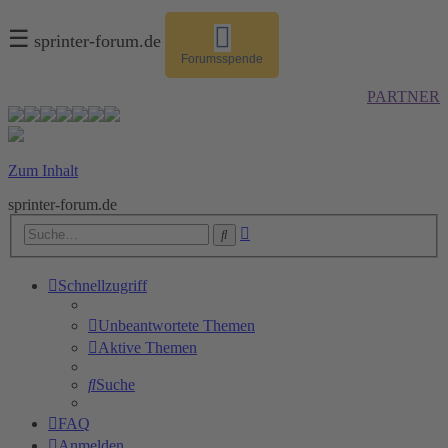
☰
sprinter-forum.de
Forumsspende
PARTNER
Zum Inhalt
sprinter-forum.de
Erweiterte
Suche
Suche
Schnellzugriff
Unbeantwortete Themen
Aktive Themen
Suche
FAQ
Anmelden