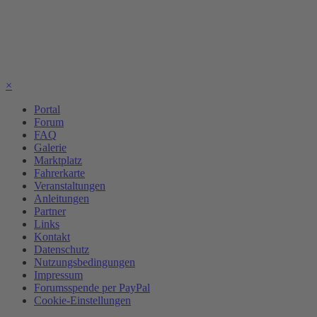
×
Portal
Forum
FAQ
Galerie
Marktplatz
Fahrerkarte
Veranstaltungen
Anleitungen
Partner
Links
Kontakt
Datenschutz
Nutzungsbedingungen
Impressum
Forumsspende per PayPal
Cookie-Einstellungen