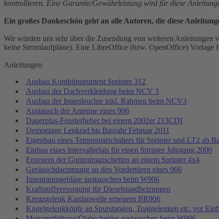
kontrollieren. Eine Garantie/Gewährleistung wird für diese Anleitun
Ein großes Dankeschön geht an alle Autoren, die diese Anleitung
Wir würden uns sehr über die Zusendung von weiteren Anleitungen vo
keine Stromlaufpläne). Eine LibreOffice (bzw. OpenOffice) Vorlage fi
Anleitungen
Ausbau Kombiinstrument Sprinter 312
Ausbau der Dachverkleidung beim NCV 3
Ausbau der Innenleuchte inkl. Rahmen beim NCV3
Austausch der Antenne eines 906
Dauerplus-Fensterheber bei einem 2002er 213CDI
Demontage Lenkrad bis Baujahr Februar 2011
Eigenbau eines Tempomatschalters für Sprinter und LT2 ab B
Einbau eines Intervallrelais für einen Sprinter Jahrgang 2000
Erneuern der Gummimanschetten an einem Sprinter 4x4
Geräuschdaemmung an den Vordertüren eines 906
Innenraumgebläse austauschen beim W906
Kraftstoffversorgung für Dieselstandheizungen
Kreuzgelenk Kardanwelle erneuern BR906
Kugelgelenkköpfe an Spurstangen, Traggelenken etc. vor Ein
Motorentlüftung/Ölabscheider austauschen beim W906