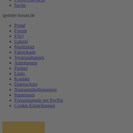
Suche
sprinter-forum.de
Portal
Forum
FAQ
Galerie
Marktplatz
Fahrerkarte
Veranstaltungen
Anleitungen
Partner
Links
Kontakt
Datenschutz
Nutzungsbedingungen
Impressum
Forumsspende per PayPal
Cookie-Einstellungen