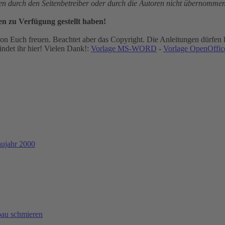
gen durch den Seitenbetreiber oder durch die Autoren nicht übernommen
en zu Verfügung gestellt haben!
n Euch freuen. Beachtet aber das Copyright. Die Anleitungen dürfen k
ndet ihr hier! Vielen Dank!:
Vorlage MS-WORD
-
Vorlage OpenOffice
aujahr 2000
bau schmieren