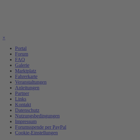
×
Portal
Forum
FAQ
Galerie
Marktplatz
Fahrerkarte
Veranstaltungen
Anleitungen
Partner
Links
Kontakt
Datenschutz
Nutzungsbedingungen
Impressum
Forumsspende per PayPal
Cookie-Einstellungen