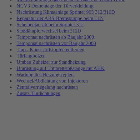
NCV3 Demontage der Türverkleidung
Nachrüstung Klimaanlage Sprinter 903 312/310D
Reparatur der ABS-Bremspumpe beim T1N
Scheibentausch beim Sprinter 312
Stoßdämpferwechsel beim 312D
Tempomat nachrüsten ab Baujahr 2000
Tempomat nachrüsten vor Baujahr 2000
Tipp - Kunststoffstopfen entfernen
Türfangbolzen
Umbau Zuheizer zur Standheizung
Umrüstung auf Trittbrettstoßstange mit AHK
Wartung des Heizungsreglers
Wechsel/Abdichtung von Injektoren
Zentralverriegelung nachrüsten
Zusatz-Türdichtungen