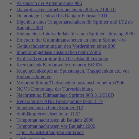
Austausch der Antenne eines 906
Dauerplus-Fensterheber bei einem 2002er 213CDI
Demontage Lenkrad bis Baujahr Februar 2011
Eigenbau eines Tempomatschalters für Sprinter und LT2 ab
Baujahr 2000
Einbau eines Intervallrelais für einen Sprinter Jahrgang 2000
Erneuern der Gummimanschetten an einem Sprinter 4x4
Geräuschdaemmung an den Vordertüren eines 906
Innenraumgebläse austauschen beim W906
Kraftstoffversorgung für Dieselstandheizungen
Kreuzgelenk Kardanwelle erneuern BR906
Kugelgelenkköpfe an Spurstangen, Traggelenken etc. vor
Einbau schmieren
Motorentlüftung/Ölabscheider austauschen beim W906
NCV3 Demontage der Türverkleidung
Nachrüstung Klimaanlage Sprinter 903 312/310D
Reparatur der ABS-Bremspumpe beim T1N
Scheibentausch beim Sprinter 312
Stoßdämpferwechsel beim 312D
Tempomat nachrüsten ab Baujahr 2000
Tempomat nachrüsten vor Baujahr 2000
Tipp - Kunststoffstopfen entfernen
Türfangbolzen