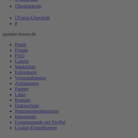
Registrieren
Foren-Übersicht
Suche
sprinter-forum.de
Portal
Forum
FAQ
Galerie
Marktplatz
Fahrerkarte
Veranstaltungen
Anleitungen
Partner
Links
Kontakt
Datenschutz
Nutzungsbedingungen
Impressum
Forumsspende per PayPal
Cookie-Einstellungen