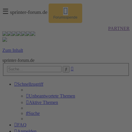
☰
sprinter-forum.de
Forumsspende
PARTNER
Zum Inhalt
sprinter-forum.de
Erweiterte
Suche
Suche
Schnellzugriff
Unbeantwortete Themen
Aktive Themen
Suche
FAQ
Anmelden