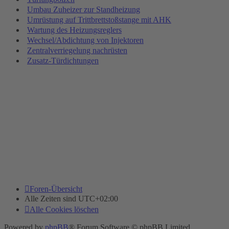
Umbau Zuheizer zur Standheizung
Umrüstung auf Trittbrettstoßstange mit AHK
Wartung des Heizungsreglers
Wechsel/Abdichtung von Injektoren
Zentralverriegelung nachrüsten
Zusatz-Türdichtungen
Foren-Übersicht
Alle Zeiten sind
UTC+02:00
Alle Cookies löschen
Powered by
phpBB
® Forum Software © phpBB Limited