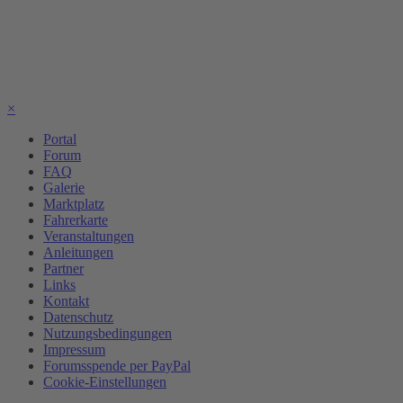
×
Portal
Forum
FAQ
Galerie
Marktplatz
Fahrerkarte
Veranstaltungen
Anleitungen
Partner
Links
Kontakt
Datenschutz
Nutzungsbedingungen
Impressum
Forumsspende per PayPal
Cookie-Einstellungen