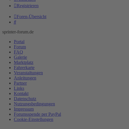
Registrieren
Foren-Übersicht
Suche
sprinter-forum.de
Portal
Forum
FAQ
Galerie
Marktplatz
Fahrerkarte
Veranstaltungen
Anleitungen
Partner
Links
Kontakt
Datenschutz
Nutzungsbedingungen
Impressum
Forumsspende per PayPal
Cookie-Einstellungen