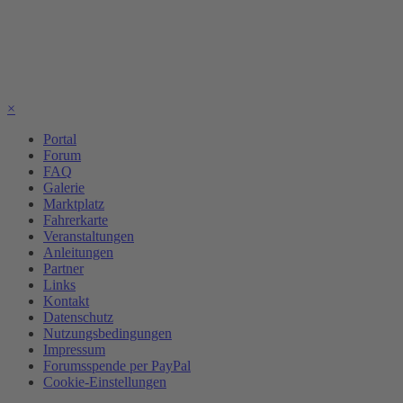
×
Portal
Forum
FAQ
Galerie
Marktplatz
Fahrerkarte
Veranstaltungen
Anleitungen
Partner
Links
Kontakt
Datenschutz
Nutzungsbedingungen
Impressum
Forumsspende per PayPal
Cookie-Einstellungen