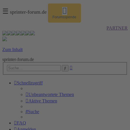
☰
sprinter-forum.de
Forumsspende
PARTNER
Zum Inhalt
sprinter-forum.de
Erweiterte
Suche
Suche
Schnellzugriff
Unbeantwortete Themen
Aktive Themen
Suche
FAQ
Anmelden