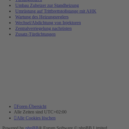
Umbau Zuheizer zur Standheizung
Umrüstung auf Trittbrettstoßstange mit AHK
Wartung des Heizungsreglers
Wechsel/Abdichtung von Injektoren
Zentralverriegelung nachrüsten
Zusatz-Türdichtungen
Foren-Übersicht
Alle Zeiten sind
UTC+02:00
Alle Cookies löschen
Powered by
phpBB
® Forum Software © phpBB Limited