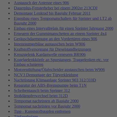
Austausch der Antenne eines 906
Dauerplus-Fensterheber bei einem 2002er 213CDI
Demontage Lenkrad bis Baujahr Februar 2011
Eigenbau eines Tempomatschalters für Sprinter und LT2 ab
Baujahr 2000
Einbau eines Intervallrelais für einen Sprinter Jahrgang 2000
Erneuern der Gummimanschetten an einem Sprinter 4x4
Geräuschdaemmung an den Vordertüren eines 906
Innenraumgebläse austauschen beim W906
Kraftstoffversorgung für Dieselstandheizungen
Kreuzgelenk Kardanwelle erneuern BR906
Kugelgelenkköpfe an Spurstangen, Traggelenken etc. vor
Einbau schmieren
Motorentlüftung/Ölabscheider austauschen beim W906
NCV3 Demontage der Türverkleidung
Nachrüstung Klimaanlage Sprinter 903 312/310D
Reparatur der ABS-Bremspumpe beim T1N
Scheibentausch beim Sprinter 312
Stoßdämpferwechsel beim 312D
Tempomat nachrüsten ab Baujahr 2000
Tempomat nachrüsten vor Baujahr 2000
Tipp - Kunststoffstopfen entfernen
Türfangbolzen