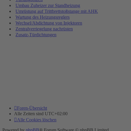
Umbau Zuheizer zur Standheizung
Umrüstung auf Trittbrettstoßstange mit AHK
Wartung des Heizungsreglers
Wechsel/Abdichtung von Injektoren
Zentralverriegelung nachrüsten
Zusatz-Türdichtungen
Foren-Übersicht
Alle Zeiten sind
UTC+02:00
Alle Cookies löschen
Powered by
phpBB
® Forum Software © phpBB Limited