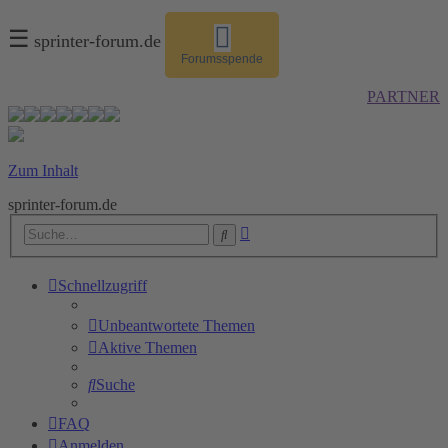
☰
sprinter-forum.de
Forumsspende
PARTNER
Zum Inhalt
sprinter-forum.de
Erweiterte
Suche
Suche
Schnellzugriff
Unbeantwortete Themen
Aktive Themen
Suche
FAQ
Anmelden