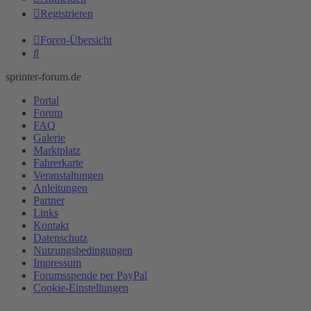
Registrieren
Foren-Übersicht
Suche
sprinter-forum.de
Portal
Forum
FAQ
Galerie
Marktplatz
Fahrerkarte
Veranstaltungen
Anleitungen
Partner
Links
Kontakt
Datenschutz
Nutzungsbedingungen
Impressum
Forumsspende per PayPal
Cookie-Einstellungen