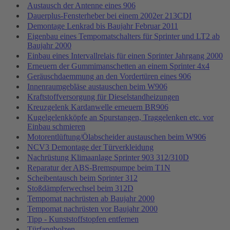
Austausch der Antenne eines 906
Dauerplus-Fensterheber bei einem 2002er 213CDI
Demontage Lenkrad bis Baujahr Februar 2011
Eigenbau eines Tempomatschalters für Sprinter und LT2 ab
Baujahr 2000
Einbau eines Intervallrelais für einen Sprinter Jahrgang 2000
Erneuern der Gummimanschetten an einem Sprinter 4x4
Geräuschdaemmung an den Vordertüren eines 906
Innenraumgebläse austauschen beim W906
Kraftstoffversorgung für Dieselstandheizungen
Kreuzgelenk Kardanwelle erneuern BR906
Kugelgelenkköpfe an Spurstangen, Traggelenken etc. vor
Einbau schmieren
Motorentlüftung/Ölabscheider austauschen beim W906
NCV3 Demontage der Türverkleidung
Nachrüstung Klimaanlage Sprinter 903 312/310D
Reparatur der ABS-Bremspumpe beim T1N
Scheibentausch beim Sprinter 312
Stoßdämpferwechsel beim 312D
Tempomat nachrüsten ab Baujahr 2000
Tempomat nachrüsten vor Baujahr 2000
Tipp - Kunststoffstopfen entfernen
Türfangbolzen