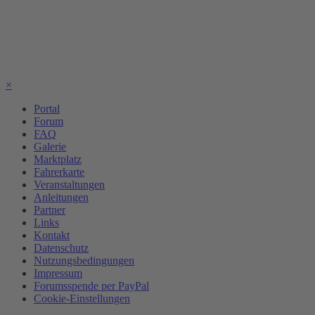
×
Portal
Forum
FAQ
Galerie
Marktplatz
Fahrerkarte
Veranstaltungen
Anleitungen
Partner
Links
Kontakt
Datenschutz
Nutzungsbedingungen
Impressum
Forumsspende per PayPal
Cookie-Einstellungen