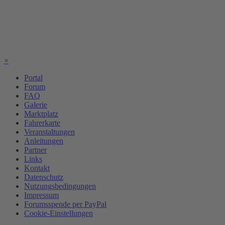
×
Portal
Forum
FAQ
Galerie
Marktplatz
Fahrerkarte
Veranstaltungen
Anleitungen
Partner
Links
Kontakt
Datenschutz
Nutzungsbedingungen
Impressum
Forumsspende per PayPal
Cookie-Einstellungen