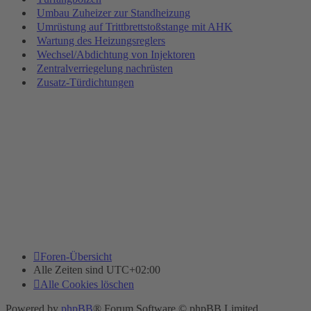
Umbau Zuheizer zur Standheizung
Umrüstung auf Trittbrettstoßstange mit AHK
Wartung des Heizungsreglers
Wechsel/Abdichtung von Injektoren
Zentralverriegelung nachrüsten
Zusatz-Türdichtungen
Foren-Übersicht
Alle Zeiten sind
UTC+02:00
Alle Cookies löschen
Powered by
phpBB
® Forum Software © phpBB Limited