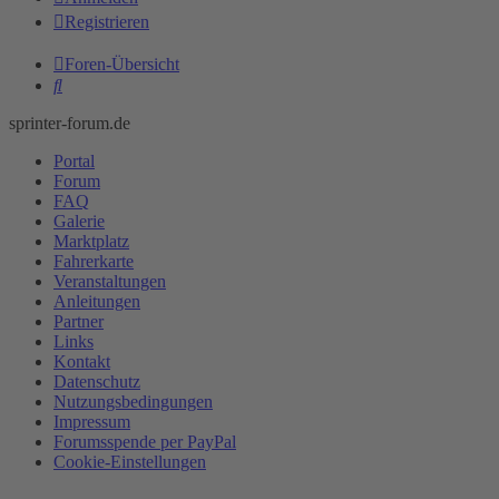
Registrieren
Foren-Übersicht
Suche
sprinter-forum.de
Portal
Forum
FAQ
Galerie
Marktplatz
Fahrerkarte
Veranstaltungen
Anleitungen
Partner
Links
Kontakt
Datenschutz
Nutzungsbedingungen
Impressum
Forumsspende per PayPal
Cookie-Einstellungen