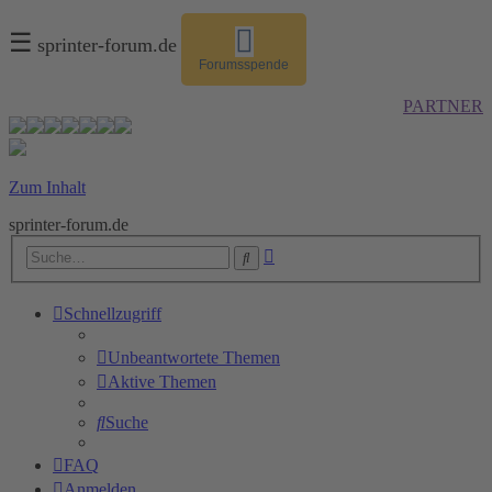
☰
sprinter-forum.de
Forumsspende
PARTNER
Zum Inhalt
sprinter-forum.de
Erweiterte
Suche
Suche
Schnellzugriff
Unbeantwortete Themen
Aktive Themen
Suche
FAQ
Anmelden