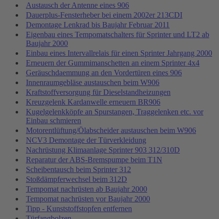
Austausch der Antenne eines 906
Dauerplus-Fensterheber bei einem 2002er 213CDI
Demontage Lenkrad bis Baujahr Februar 2011
Eigenbau eines Tempomatschalters für Sprinter und LT2 ab
Baujahr 2000
Einbau eines Intervallrelais für einen Sprinter Jahrgang 2000
Erneuern der Gummimanschetten an einem Sprinter 4x4
Geräuschdaemmung an den Vordertüren eines 906
Innenraumgebläse austauschen beim W906
Kraftstoffversorgung für Dieselstandheizungen
Kreuzgelenk Kardanwelle erneuern BR906
Kugelgelenkköpfe an Spurstangen, Traggelenken etc. vor
Einbau schmieren
Motorentlüftung/Ölabscheider austauschen beim W906
NCV3 Demontage der Türverkleidung
Nachrüstung Klimaanlage Sprinter 903 312/310D
Reparatur der ABS-Bremspumpe beim T1N
Scheibentausch beim Sprinter 312
Stoßdämpferwechsel beim 312D
Tempomat nachrüsten ab Baujahr 2000
Tempomat nachrüsten vor Baujahr 2000
Tipp - Kunststoffstopfen entfernen
Türfangbolzen