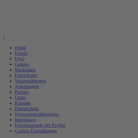
×
Portal
Forum
FAQ
Galerie
Marktplatz
Fahrerkarte
Veranstaltungen
Anleitungen
Partner
Links
Kontakt
Datenschutz
Nutzungsbedingungen
Impressum
Forumsspende per PayPal
Cookie-Einstellungen