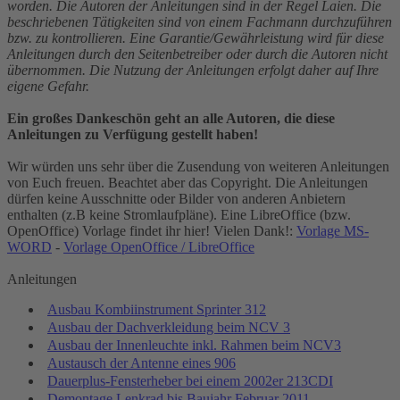
worden. Die Autoren der Anleitungen sind in der Regel Laien. Die
beschriebenen Tätigkeiten sind von einem Fachmann durchzuführen
bzw. zu kontrollieren. Eine Garantie/Gewährleistung wird für diese
Anleitungen durch den Seitenbetreiber oder durch die Autoren nicht
übernommen. Die Nutzung der Anleitungen erfolgt daher auf Ihre
eigene Gefahr.
Ein großes Dankeschön geht an alle Autoren, die diese
Anleitungen zu Verfügung gestellt haben!
Wir würden uns sehr über die Zusendung von weiteren Anleitungen
von Euch freuen. Beachtet aber das Copyright. Die Anleitungen
dürfen keine Ausschnitte oder Bilder von anderen Anbietern
enthalten (z.B keine Stromlaufpläne). Eine LibreOffice (bzw.
OpenOffice) Vorlage findet ihr hier! Vielen Dank!:
Vorlage MS-
WORD
-
Vorlage OpenOffice / LibreOffice
Anleitungen
Ausbau Kombiinstrument Sprinter 312
Ausbau der Dachverkleidung beim NCV 3
Ausbau der Innenleuchte inkl. Rahmen beim NCV3
Austausch der Antenne eines 906
Dauerplus-Fensterheber bei einem 2002er 213CDI
Demontage Lenkrad bis Baujahr Februar 2011