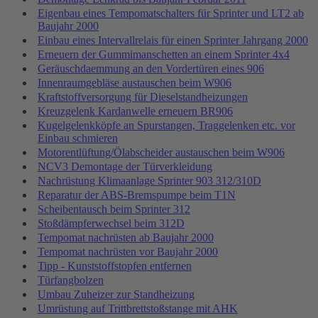
Eigenbau eines Tempomatschalters für Sprinter und LT2 ab
Baujahr 2000
Einbau eines Intervallrelais für einen Sprinter Jahrgang 2000
Erneuern der Gummimanschetten an einem Sprinter 4x4
Geräuschdaemmung an den Vordertüren eines 906
Innenraumgebläse austauschen beim W906
Kraftstoffversorgung für Dieselstandheizungen
Kreuzgelenk Kardanwelle erneuern BR906
Kugelgelenkköpfe an Spurstangen, Traggelenken etc. vor
Einbau schmieren
Motorentlüftung/Ölabscheider austauschen beim W906
NCV3 Demontage der Türverkleidung
Nachrüstung Klimaanlage Sprinter 903 312/310D
Reparatur der ABS-Bremspumpe beim T1N
Scheibentausch beim Sprinter 312
Stoßdämpferwechsel beim 312D
Tempomat nachrüsten ab Baujahr 2000
Tempomat nachrüsten vor Baujahr 2000
Tipp - Kunststoffstopfen entfernen
Türfangbolzen
Umbau Zuheizer zur Standheizung
Umrüstung auf Trittbrettstoßstange mit AHK