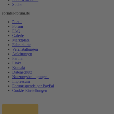
Suche
sprinter-forum.de
Portal
Forum
FAQ
Galerie
Marktplatz
Fahrerkarte
Veranstaltungen
Anleitungen
Partner
Links
Kontakt
Datenschutz
Nutzungsbedingungen
Impressum
Forumsspende per PayPal
Cookie-Einstellungen