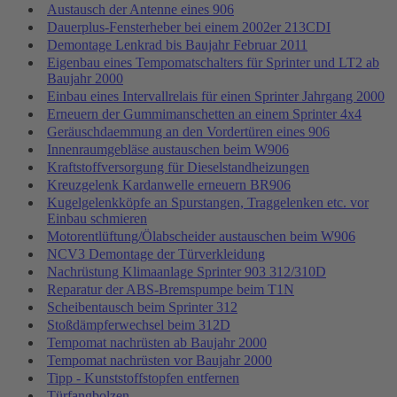
Austausch der Antenne eines 906
Dauerplus-Fensterheber bei einem 2002er 213CDI
Demontage Lenkrad bis Baujahr Februar 2011
Eigenbau eines Tempomatschalters für Sprinter und LT2 ab
Baujahr 2000
Einbau eines Intervallrelais für einen Sprinter Jahrgang 2000
Erneuern der Gummimanschetten an einem Sprinter 4x4
Geräuschdaemmung an den Vordertüren eines 906
Innenraumgebläse austauschen beim W906
Kraftstoffversorgung für Dieselstandheizungen
Kreuzgelenk Kardanwelle erneuern BR906
Kugelgelenkköpfe an Spurstangen, Traggelenken etc. vor
Einbau schmieren
Motorentlüftung/Ölabscheider austauschen beim W906
NCV3 Demontage der Türverkleidung
Nachrüstung Klimaanlage Sprinter 903 312/310D
Reparatur der ABS-Bremspumpe beim T1N
Scheibentausch beim Sprinter 312
Stoßdämpferwechsel beim 312D
Tempomat nachrüsten ab Baujahr 2000
Tempomat nachrüsten vor Baujahr 2000
Tipp - Kunststoffstopfen entfernen
Türfangbolzen