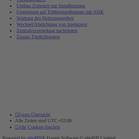
Umbau Zuheizer zur Standheizung
Umrüstung auf Trittbrettstoßstange mit AHK
Wartung des Heizungsreglers
Wechsel/Abdichtung von Injektoren
Zentralverriegelung nachrüsten
Zusatz-Türdichtungen
Foren-Übersicht
Alle Zeiten sind
UTC+02:00
Alle Cookies löschen
Powered by
phpBB
® Forum Software © phpBB Limited