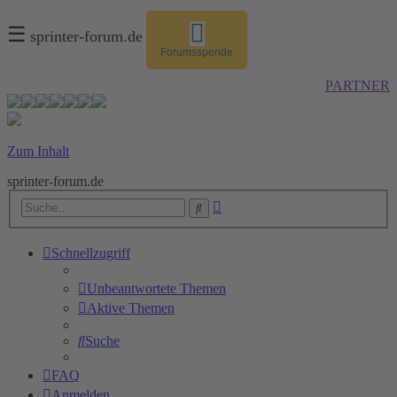
☰
sprinter-forum.de
Forumsspende
PARTNER
Zum Inhalt
sprinter-forum.de
Erweiterte
Suche
Suche
Schnellzugriff
Unbeantwortete Themen
Aktive Themen
Suche
FAQ
Anmelden