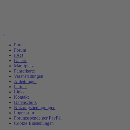
×
Portal
Forum
FAQ
Galerie
Marktplatz
Fahrerkarte
Veranstaltungen
Anleitungen
Partner
Links
Kontakt
Datenschutz
Nutzungsbedingungen
Impressum
Forumsspende per PayPal
Cookie-Einstellungen