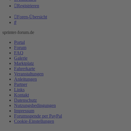
Registrieren
Foren-Übersicht
Suche
sprinter-forum.de
Portal
Forum
FAQ
Galerie
Marktplatz
Fahrerkarte
Veranstaltungen
Anleitungen
Partner
Links
Kontakt
Datenschutz
Nutzungsbedingungen
Impressum
Forumsspende per PayPal
Cookie-Einstellungen