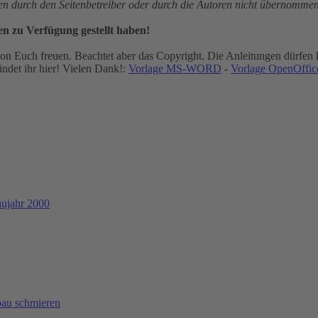
gen durch den Seitenbetreiber oder durch die Autoren nicht übernommen
en zu Verfügung gestellt haben!
n Euch freuen. Beachtet aber das Copyright. Die Anleitungen dürfen k
ndet ihr hier! Vielen Dank!:
Vorlage MS-WORD
-
Vorlage OpenOffice
aujahr 2000
bau schmieren