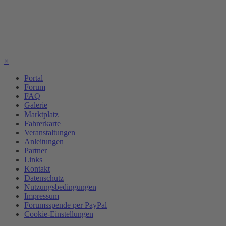
×
Portal
Forum
FAQ
Galerie
Marktplatz
Fahrerkarte
Veranstaltungen
Anleitungen
Partner
Links
Kontakt
Datenschutz
Nutzungsbedingungen
Impressum
Forumsspende per PayPal
Cookie-Einstellungen