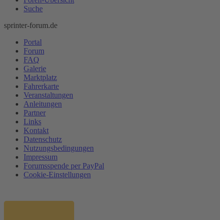
Suche
sprinter-forum.de
Portal
Forum
FAQ
Galerie
Marktplatz
Fahrerkarte
Veranstaltungen
Anleitungen
Partner
Links
Kontakt
Datenschutz
Nutzungsbedingungen
Impressum
Forumsspende per PayPal
Cookie-Einstellungen