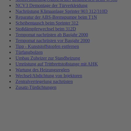
NCV3 Demontage der Türverkleidung
Nachrüstung Klimaanlage Sprinter 903 312/310D
Reparatur der ABS-Bremspumpe beim T1N
Scheibentausch beim Sprinter 312
Stoßdämpferwechsel beim 312D
Tempomat nachrüsten ab Baujahr 2000
Tempomat nachrüsten vor Baujahr 2000
Tipp - Kunststoffstopfen entfernen
Türfangbolzen
Umbau Zuheizer zur Standheizung
Umrüstung auf Trittbrettstoßstange mit AHK
Wartung des Heizungsreglers
Wechsel/Abdichtung von Injektoren
Zentralverriegelung nachrüsten
Zusatz-Türdichtungen