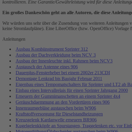
kontrollieren. Eine Garantie/Gewährleistung wird für diese Anleitun
Ein großes Dankeschön geht an alle Autoren, die diese Anleitung
Wir würden uns sehr über die Zusendung von weiteren Anleitungen vo
keine Stromlaufpläne). Eine LibreOffice (bzw. OpenOffice) Vorlage fi
Anleitungen
Ausbau Kombiinstrument Sprinter 312
Ausbau der Dachverkleidung beim NCV 3
Ausbau der Innenleuchte inkl. Rahmen beim NCV3
Austausch der Antenne eines 906
Dauerplus-Fensterheber bei einem 2002er 213CDI
Demontage Lenkrad bis Baujahr Februar 2011
Eigenbau eines Tempomatschalters für Sprinter und LT2 ab B
Einbau eines Intervallrelais für einen Sprinter Jahrgang 2000
Erneuern der Gummimanschetten an einem Sprinter 4x4
Geräuschdaemmung an den Vordertüren eines 906
Innenraumgebläse austauschen beim W906
Kraftstoffversorgung für Dieselstandheizungen
Kreuzgelenk Kardanwelle erneuern BR906
Kugelgelenkköpfe an Spurstangen, Traggelenken etc. vor Ein
Motorentlüftung/Ölabscheider austauschen beim W906