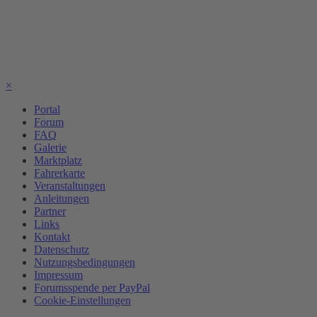
×
Portal
Forum
FAQ
Galerie
Marktplatz
Fahrerkarte
Veranstaltungen
Anleitungen
Partner
Links
Kontakt
Datenschutz
Nutzungsbedingungen
Impressum
Forumsspende per PayPal
Cookie-Einstellungen