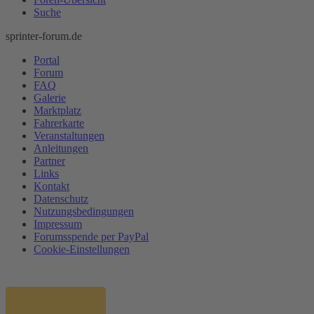
Suche
sprinter-forum.de
Portal
Forum
FAQ
Galerie
Marktplatz
Fahrerkarte
Veranstaltungen
Anleitungen
Partner
Links
Kontakt
Datenschutz
Nutzungsbedingungen
Impressum
Forumsspende per PayPal
Cookie-Einstellungen