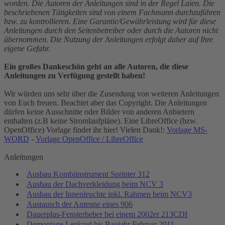
worden. Die Autoren der Anleitungen sind in der Regel Laien. Die
beschriebenen Tätigkeiten sind von einem Fachmann durchzuführen
bzw. zu kontrollieren. Eine Garantie/Gewährleistung wird für diese
Anleitungen durch den Seitenbetreiber oder durch die Autoren nicht
übernommen. Die Nutzung der Anleitungen erfolgt daher auf Ihre
eigene Gefahr.
Ein großes Dankeschön geht an alle Autoren, die diese
Anleitungen zu Verfügung gestellt haben!
Wir würden uns sehr über die Zusendung von weiteren Anleitungen
von Euch freuen. Beachtet aber das Copyright. Die Anleitungen
dürfen keine Ausschnitte oder Bilder von anderen Anbietern
enthalten (z.B keine Stromlaufpläne). Eine LibreOffice (bzw.
OpenOffice) Vorlage findet ihr hier! Vielen Dank!:
Vorlage MS-
WORD
-
Vorlage OpenOffice / LibreOffice
Anleitungen
Ausbau Kombiinstrument Sprinter 312
Ausbau der Dachverkleidung beim NCV 3
Ausbau der Innenleuchte inkl. Rahmen beim NCV3
Austausch der Antenne eines 906
Dauerplus-Fensterheber bei einem 2002er 213CDI
Demontage Lenkrad bis Baujahr Februar 2011