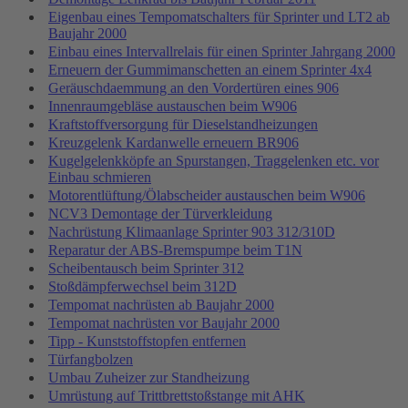
Eigenbau eines Tempomatschalters für Sprinter und LT2 ab
Baujahr 2000
Einbau eines Intervallrelais für einen Sprinter Jahrgang 2000
Erneuern der Gummimanschetten an einem Sprinter 4x4
Geräuschdaemmung an den Vordertüren eines 906
Innenraumgebläse austauschen beim W906
Kraftstoffversorgung für Dieselstandheizungen
Kreuzgelenk Kardanwelle erneuern BR906
Kugelgelenkköpfe an Spurstangen, Traggelenken etc. vor
Einbau schmieren
Motorentlüftung/Ölabscheider austauschen beim W906
NCV3 Demontage der Türverkleidung
Nachrüstung Klimaanlage Sprinter 903 312/310D
Reparatur der ABS-Bremspumpe beim T1N
Scheibentausch beim Sprinter 312
Stoßdämpferwechsel beim 312D
Tempomat nachrüsten ab Baujahr 2000
Tempomat nachrüsten vor Baujahr 2000
Tipp - Kunststoffstopfen entfernen
Türfangbolzen
Umbau Zuheizer zur Standheizung
Umrüstung auf Trittbrettstoßstange mit AHK