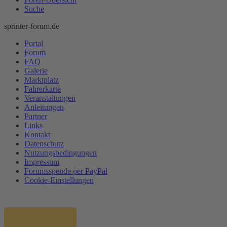
Suche
sprinter-forum.de
Portal
Forum
FAQ
Galerie
Marktplatz
Fahrerkarte
Veranstaltungen
Anleitungen
Partner
Links
Kontakt
Datenschutz
Nutzungsbedingungen
Impressum
Forumsspende per PayPal
Cookie-Einstellungen