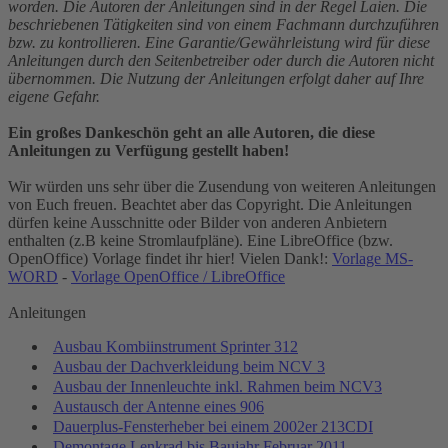
worden. Die Autoren der Anleitungen sind in der Regel Laien. Die
beschriebenen Tätigkeiten sind von einem Fachmann durchzuführen
bzw. zu kontrollieren. Eine Garantie/Gewährleistung wird für diese
Anleitungen durch den Seitenbetreiber oder durch die Autoren nicht
übernommen. Die Nutzung der Anleitungen erfolgt daher auf Ihre
eigene Gefahr.
Ein großes Dankeschön geht an alle Autoren, die diese
Anleitungen zu Verfügung gestellt haben!
Wir würden uns sehr über die Zusendung von weiteren Anleitungen
von Euch freuen. Beachtet aber das Copyright. Die Anleitungen
dürfen keine Ausschnitte oder Bilder von anderen Anbietern
enthalten (z.B keine Stromlaufpläne). Eine LibreOffice (bzw.
OpenOffice) Vorlage findet ihr hier! Vielen Dank!:
Vorlage MS-
WORD
-
Vorlage OpenOffice / LibreOffice
Anleitungen
Ausbau Kombiinstrument Sprinter 312
Ausbau der Dachverkleidung beim NCV 3
Ausbau der Innenleuchte inkl. Rahmen beim NCV3
Austausch der Antenne eines 906
Dauerplus-Fensterheber bei einem 2002er 213CDI
Demontage Lenkrad bis Baujahr Februar 2011