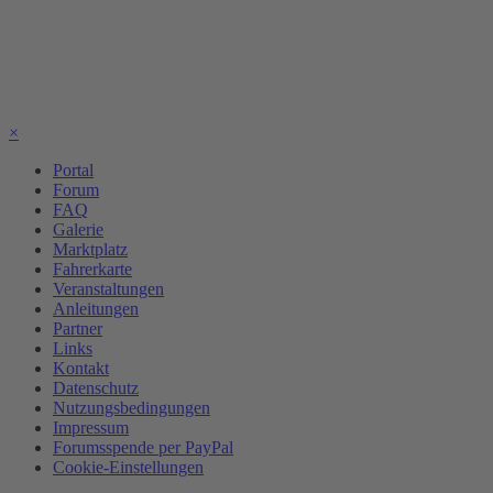
×
Portal
Forum
FAQ
Galerie
Marktplatz
Fahrerkarte
Veranstaltungen
Anleitungen
Partner
Links
Kontakt
Datenschutz
Nutzungsbedingungen
Impressum
Forumsspende per PayPal
Cookie-Einstellungen