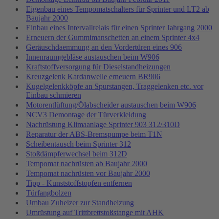
Eigenbau eines Tempomatschalters für Sprinter und LT2 ab
Baujahr 2000
Einbau eines Intervallrelais für einen Sprinter Jahrgang 2000
Erneuern der Gummimanschetten an einem Sprinter 4x4
Geräuschdaemmung an den Vordertüren eines 906
Innenraumgebläse austauschen beim W906
Kraftstoffversorgung für Dieselstandheizungen
Kreuzgelenk Kardanwelle erneuern BR906
Kugelgelenkköpfe an Spurstangen, Traggelenken etc. vor
Einbau schmieren
Motorentlüftung/Ölabscheider austauschen beim W906
NCV3 Demontage der Türverkleidung
Nachrüstung Klimaanlage Sprinter 903 312/310D
Reparatur der ABS-Bremspumpe beim T1N
Scheibentausch beim Sprinter 312
Stoßdämpferwechsel beim 312D
Tempomat nachrüsten ab Baujahr 2000
Tempomat nachrüsten vor Baujahr 2000
Tipp - Kunststoffstopfen entfernen
Türfangbolzen
Umbau Zuheizer zur Standheizung
Umrüstung auf Trittbrettstoßstange mit AHK