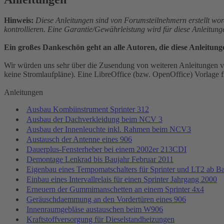
Hinweis:
Diese Anleitungen sind von Forumsteilnehmern erstellt wor
kontrollieren. Eine Garantie/Gewährleistung wird für diese Anleitun
Ein großes Dankeschön geht an alle Autoren, die diese Anleitung
Wir würden uns sehr über die Zusendung von weiteren Anleitungen vo
keine Stromlaufpläne). Eine LibreOffice (bzw. OpenOffice) Vorlage fi
Anleitungen
Ausbau Kombiinstrument Sprinter 312
Ausbau der Dachverkleidung beim NCV 3
Ausbau der Innenleuchte inkl. Rahmen beim NCV3
Austausch der Antenne eines 906
Dauerplus-Fensterheber bei einem 2002er 213CDI
Demontage Lenkrad bis Baujahr Februar 2011
Eigenbau eines Tempomatschalters für Sprinter und LT2 ab B
Einbau eines Intervallrelais für einen Sprinter Jahrgang 2000
Erneuern der Gummimanschetten an einem Sprinter 4x4
Geräuschdaemmung an den Vordertüren eines 906
Innenraumgebläse austauschen beim W906
Kraftstoffversorgung für Dieselstandheizungen