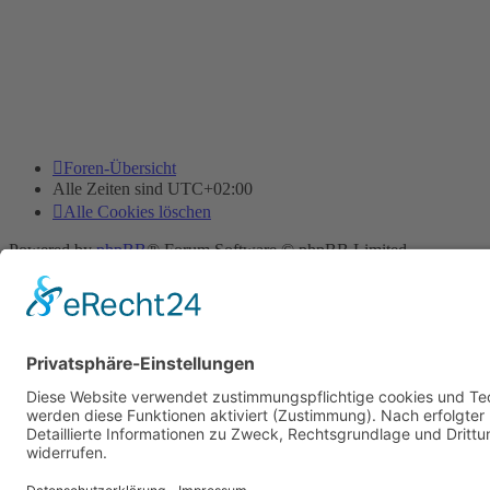
Foren-Übersicht
Alle Zeiten sind
UTC+02:00
Alle Cookies löschen
Powered by
phpBB
® Forum Software © phpBB Limited
Deutsche Übersetzung durch
phpBB.de
Cookie-Einstellungen
| Impressum
| Kontakt
Datenschutz
|
Nutzungsbedingungen
Time: 0.008s
| Peak Memory Usage: 10.11 MiB | GZIP: Off