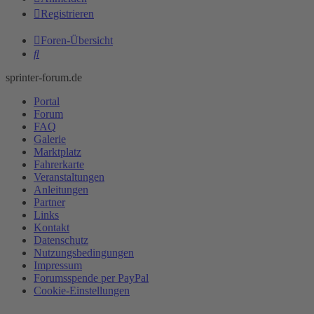
Registrieren
Foren-Übersicht
Suche
sprinter-forum.de
Portal
Forum
FAQ
Galerie
Marktplatz
Fahrerkarte
Veranstaltungen
Anleitungen
Partner
Links
Kontakt
Datenschutz
Nutzungsbedingungen
Impressum
Forumsspende per PayPal
Cookie-Einstellungen