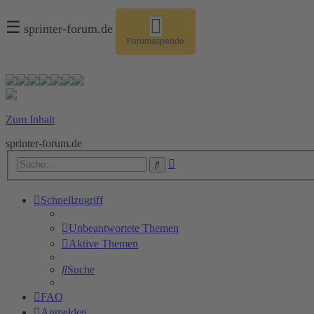
☰
sprinter-forum.de
Forumsspende
Zum Inhalt
sprinter-forum.de
Erweiterte
Suche
Suche
Schnellzugriff
Unbeantwortete Themen
Aktive Themen
Suche
FAQ
Anmelden