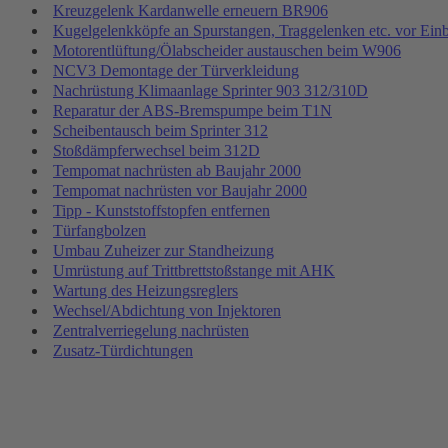
Kreuzgelenk Kardanwelle erneuern BR906
Kugelgelenkköpfe an Spurstangen, Traggelenken etc. vor Ein
Motorentlüftung/Ölabscheider austauschen beim W906
NCV3 Demontage der Türverkleidung
Nachrüstung Klimaanlage Sprinter 903 312/310D
Reparatur der ABS-Bremspumpe beim T1N
Scheibentausch beim Sprinter 312
Stoßdämpferwechsel beim 312D
Tempomat nachrüsten ab Baujahr 2000
Tempomat nachrüsten vor Baujahr 2000
Tipp - Kunststoffstopfen entfernen
Türfangbolzen
Umbau Zuheizer zur Standheizung
Umrüstung auf Trittbrettstoßstange mit AHK
Wartung des Heizungsreglers
Wechsel/Abdichtung von Injektoren
Zentralverriegelung nachrüsten
Zusatz-Türdichtungen