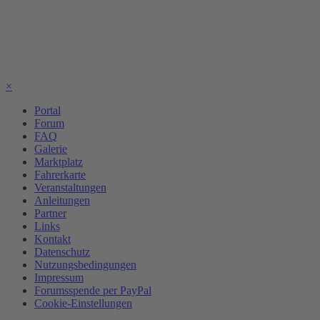
×
Portal
Forum
FAQ
Galerie
Marktplatz
Fahrerkarte
Veranstaltungen
Anleitungen
Partner
Links
Kontakt
Datenschutz
Nutzungsbedingungen
Impressum
Forumsspende per PayPal
Cookie-Einstellungen