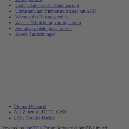
Umbau Zuheizer zur Standheizung
Umrüstung auf Trittbrettstoßstange mit AHK
Wartung des Heizungsreglers
Wechsel/Abdichtung von Injektoren
Zentralverriegelung nachrüsten
Zusatz-Türdichtungen
Foren-Übersicht
Alle Zeiten sind
UTC+02:00
Alle Cookies löschen
Powered by
phpBB
® Forum Software © phpBB Limited