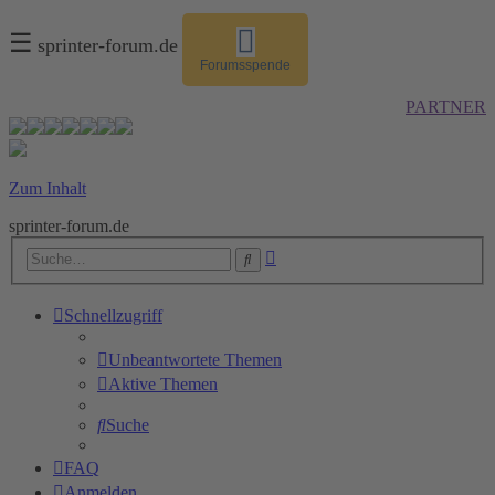
☰
sprinter-forum.de
Forumsspende
PARTNER
Zum Inhalt
sprinter-forum.de
Erweiterte
Suche
Suche
Schnellzugriff
Unbeantwortete Themen
Aktive Themen
Suche
FAQ
Anmelden