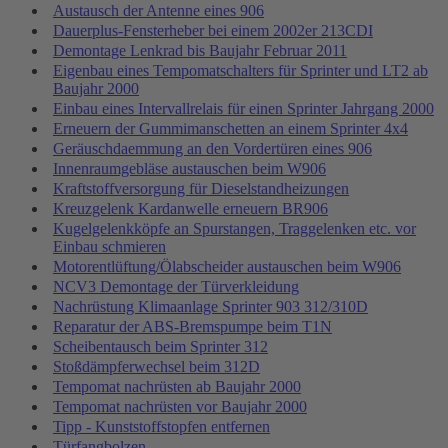
Austausch der Antenne eines 906
Dauerplus-Fensterheber bei einem 2002er 213CDI
Demontage Lenkrad bis Baujahr Februar 2011
Eigenbau eines Tempomatschalters für Sprinter und LT2 ab
Baujahr 2000
Einbau eines Intervallrelais für einen Sprinter Jahrgang 2000
Erneuern der Gummimanschetten an einem Sprinter 4x4
Geräuschdaemmung an den Vordertüren eines 906
Innenraumgebläse austauschen beim W906
Kraftstoffversorgung für Dieselstandheizungen
Kreuzgelenk Kardanwelle erneuern BR906
Kugelgelenkköpfe an Spurstangen, Traggelenken etc. vor
Einbau schmieren
Motorentlüftung/Ölabscheider austauschen beim W906
NCV3 Demontage der Türverkleidung
Nachrüstung Klimaanlage Sprinter 903 312/310D
Reparatur der ABS-Bremspumpe beim T1N
Scheibentausch beim Sprinter 312
Stoßdämpferwechsel beim 312D
Tempomat nachrüsten ab Baujahr 2000
Tempomat nachrüsten vor Baujahr 2000
Tipp - Kunststoffstopfen entfernen
Türfangbolzen