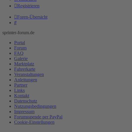
Registrieren
Foren-Übersicht
Suche
sprinter-forum.de
Portal
Forum
FAQ
Galerie
Marktplatz
Fahrerkarte
Veranstaltungen
Anleitungen
Partner
Links
Kontakt
Datenschutz
Nutzungsbedingungen
Impressum
Forumsspende per PayPal
Cookie-Einstellungen