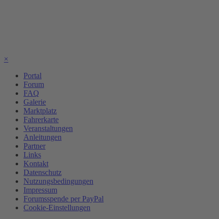
×
Portal
Forum
FAQ
Galerie
Marktplatz
Fahrerkarte
Veranstaltungen
Anleitungen
Partner
Links
Kontakt
Datenschutz
Nutzungsbedingungen
Impressum
Forumsspende per PayPal
Cookie-Einstellungen