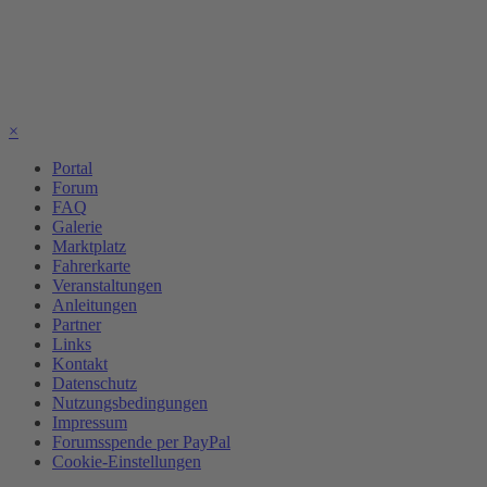
×
Portal
Forum
FAQ
Galerie
Marktplatz
Fahrerkarte
Veranstaltungen
Anleitungen
Partner
Links
Kontakt
Datenschutz
Nutzungsbedingungen
Impressum
Forumsspende per PayPal
Cookie-Einstellungen