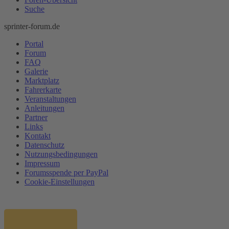
Suche
sprinter-forum.de
Portal
Forum
FAQ
Galerie
Marktplatz
Fahrerkarte
Veranstaltungen
Anleitungen
Partner
Links
Kontakt
Datenschutz
Nutzungsbedingungen
Impressum
Forumsspende per PayPal
Cookie-Einstellungen