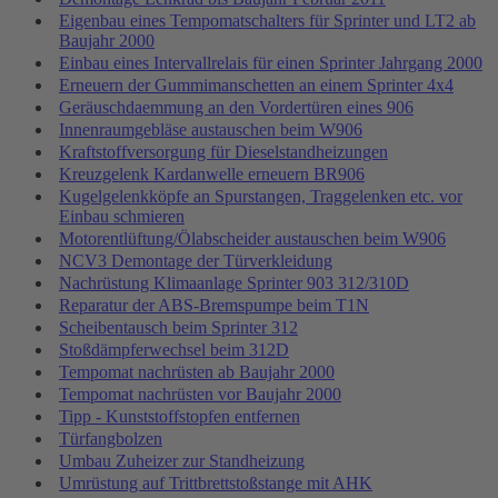
Eigenbau eines Tempomatschalters für Sprinter und LT2 ab
Baujahr 2000
Einbau eines Intervallrelais für einen Sprinter Jahrgang 2000
Erneuern der Gummimanschetten an einem Sprinter 4x4
Geräuschdaemmung an den Vordertüren eines 906
Innenraumgebläse austauschen beim W906
Kraftstoffversorgung für Dieselstandheizungen
Kreuzgelenk Kardanwelle erneuern BR906
Kugelgelenkköpfe an Spurstangen, Traggelenken etc. vor
Einbau schmieren
Motorentlüftung/Ölabscheider austauschen beim W906
NCV3 Demontage der Türverkleidung
Nachrüstung Klimaanlage Sprinter 903 312/310D
Reparatur der ABS-Bremspumpe beim T1N
Scheibentausch beim Sprinter 312
Stoßdämpferwechsel beim 312D
Tempomat nachrüsten ab Baujahr 2000
Tempomat nachrüsten vor Baujahr 2000
Tipp - Kunststoffstopfen entfernen
Türfangbolzen
Umbau Zuheizer zur Standheizung
Umrüstung auf Trittbrettstoßstange mit AHK