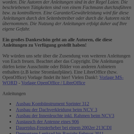
worden. Die Autoren der Anleitungen sind in der Regel Laien. Die
beschriebenen Tätigkeiten sind von einem Fachmann durchzuführen
bzw. zu kontrollieren. Eine Garantie/Gewährleistung wird für diese
Anleitungen durch den Seitenbetreiber oder durch die Autoren nicht
übernommen. Die Nutzung der Anleitungen erfolgt daher auf Ihre
eigene Gefahr.
Ein großes Dankeschön geht an alle Autoren, die diese
Anleitungen zu Verfügung gestellt haben!
Wir würden uns sehr über die Zusendung von weiteren Anleitungen
von Euch freuen. Beachtet aber das Copyright. Die Anleitungen
dürfen keine Ausschnitte oder Bilder von anderen Anbietern
enthalten (z.B keine Stromlaufpläne). Eine LibreOffice (bzw.
OpenOffice) Vorlage findet ihr hier! Vielen Dank!:
Vorlage MS-
WORD
-
Vorlage OpenOffice / LibreOffice
Anleitungen
Ausbau Kombiinstrument Sprinter 312
Ausbau der Dachverkleidung beim NCV 3
Ausbau der Innenleuchte inkl. Rahmen beim NCV3
Austausch der Antenne eines 906
Dauerplus-Fensterheber bei einem 2002er 213CDI
Demontage Lenkrad bis Baujahr Februar 2011