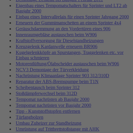
Eigenbau eines Tempomatschalters für Sprinter und LT2 ab
Baujahr 2000
Einbau eines Intervallrelais für einen Sprinter Jahrgang 2000
Erneuern der Gummimanschetten an einem Sprinter 4x4
Geräuschdaemmung an den Vordertüren eines 906
Innenraumgebläse austauschen beim W906
Kraftstoffversorgung für Dieselstandheizungen
Kreuzgelenk Kardanwelle erneuern BR906
Kugelgelenkköpfe an Spurstangen, Traggelenken etc. vor
Einbau schmieren
Motorentlüftung/Ölabscheider austauschen beim W906
NCV3 Demontage der Türverkleidung
Nachrüstung Klimaanlage Sprinter 903 312/310D
Reparatur der ABS-Bremspumpe beim T1N
Scheibentausch beim Sprinter 312
Stoßdämpferwechsel beim 312D
Tempomat nachrüsten ab Baujahr 2000
Tempomat nachrüsten vor Baujahr 2000
Tipp - Kunststoffstopfen entfernen
Türfangbolzen
Umbau Zuheizer zur Standheizung
Umrüstung auf Trittbrettstoßstange mit AHK