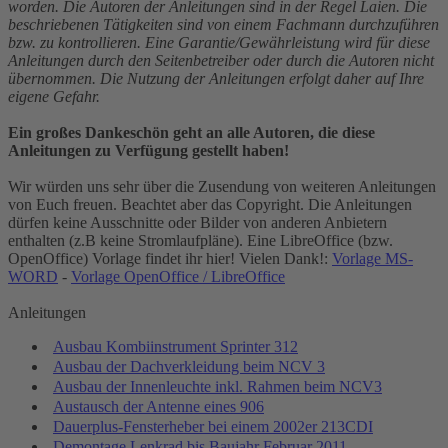
worden. Die Autoren der Anleitungen sind in der Regel Laien. Die
beschriebenen Tätigkeiten sind von einem Fachmann durchzuführen
bzw. zu kontrollieren. Eine Garantie/Gewährleistung wird für diese
Anleitungen durch den Seitenbetreiber oder durch die Autoren nicht
übernommen. Die Nutzung der Anleitungen erfolgt daher auf Ihre
eigene Gefahr.
Ein großes Dankeschön geht an alle Autoren, die diese
Anleitungen zu Verfügung gestellt haben!
Wir würden uns sehr über die Zusendung von weiteren Anleitungen
von Euch freuen. Beachtet aber das Copyright. Die Anleitungen
dürfen keine Ausschnitte oder Bilder von anderen Anbietern
enthalten (z.B keine Stromlaufpläne). Eine LibreOffice (bzw.
OpenOffice) Vorlage findet ihr hier! Vielen Dank!:
Vorlage MS-
WORD
-
Vorlage OpenOffice / LibreOffice
Anleitungen
Ausbau Kombiinstrument Sprinter 312
Ausbau der Dachverkleidung beim NCV 3
Ausbau der Innenleuchte inkl. Rahmen beim NCV3
Austausch der Antenne eines 906
Dauerplus-Fensterheber bei einem 2002er 213CDI
Demontage Lenkrad bis Baujahr Februar 2011