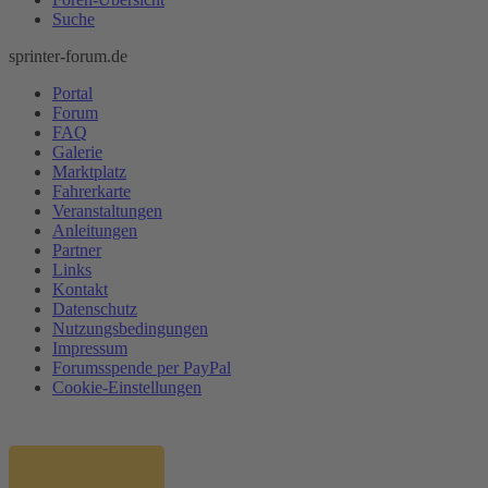
Suche
sprinter-forum.de
Portal
Forum
FAQ
Galerie
Marktplatz
Fahrerkarte
Veranstaltungen
Anleitungen
Partner
Links
Kontakt
Datenschutz
Nutzungsbedingungen
Impressum
Forumsspende per PayPal
Cookie-Einstellungen