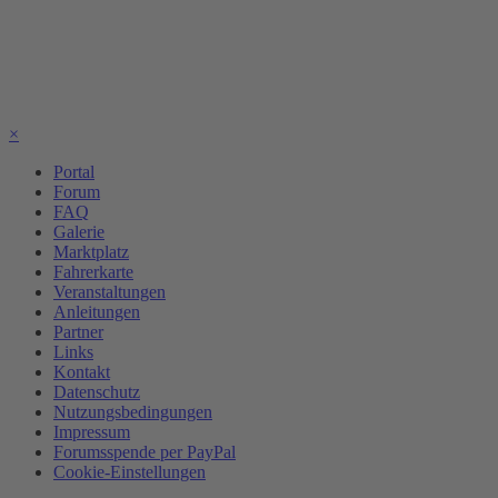
×
Portal
Forum
FAQ
Galerie
Marktplatz
Fahrerkarte
Veranstaltungen
Anleitungen
Partner
Links
Kontakt
Datenschutz
Nutzungsbedingungen
Impressum
Forumsspende per PayPal
Cookie-Einstellungen