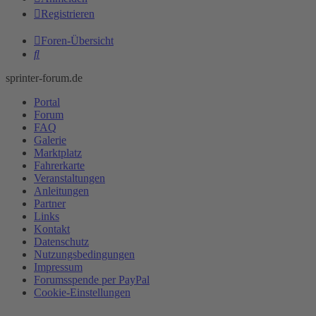
Registrieren
Foren-Übersicht
Suche
sprinter-forum.de
Portal
Forum
FAQ
Galerie
Marktplatz
Fahrerkarte
Veranstaltungen
Anleitungen
Partner
Links
Kontakt
Datenschutz
Nutzungsbedingungen
Impressum
Forumsspende per PayPal
Cookie-Einstellungen