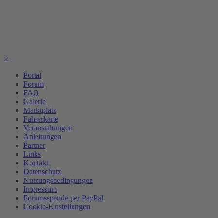
×
Portal
Forum
FAQ
Galerie
Marktplatz
Fahrerkarte
Veranstaltungen
Anleitungen
Partner
Links
Kontakt
Datenschutz
Nutzungsbedingungen
Impressum
Forumsspende per PayPal
Cookie-Einstellungen