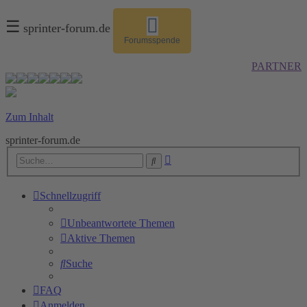
☰
sprinter-forum.de
Forumsspende
PARTNER
Zum Inhalt
sprinter-forum.de
Erweiterte
Suche
Suche
Schnellzugriff
Unbeantwortete Themen
Aktive Themen
Suche
FAQ
Anmelden