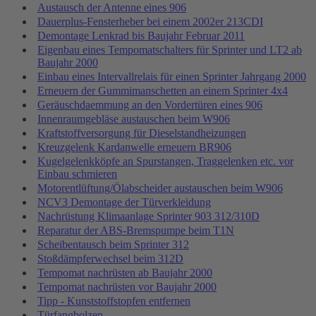
Austausch der Antenne eines 906
Dauerplus-Fensterheber bei einem 2002er 213CDI
Demontage Lenkrad bis Baujahr Februar 2011
Eigenbau eines Tempomatschalters für Sprinter und LT2 ab
Baujahr 2000
Einbau eines Intervallrelais für einen Sprinter Jahrgang 2000
Erneuern der Gummimanschetten an einem Sprinter 4x4
Geräuschdaemmung an den Vordertüren eines 906
Innenraumgebläse austauschen beim W906
Kraftstoffversorgung für Dieselstandheizungen
Kreuzgelenk Kardanwelle erneuern BR906
Kugelgelenkköpfe an Spurstangen, Traggelenken etc. vor
Einbau schmieren
Motorentlüftung/Ölabscheider austauschen beim W906
NCV3 Demontage der Türverkleidung
Nachrüstung Klimaanlage Sprinter 903 312/310D
Reparatur der ABS-Bremspumpe beim T1N
Scheibentausch beim Sprinter 312
Stoßdämpferwechsel beim 312D
Tempomat nachrüsten ab Baujahr 2000
Tempomat nachrüsten vor Baujahr 2000
Tipp - Kunststoffstopfen entfernen
Türfangbolzen