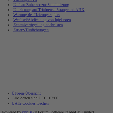
Umbau Zuheizer zur Standheizung
Umrüstung auf Trittbrettstoßstange mit AHK
Wartung des Heizungsreglers
Wechsel/Abdichtung von Injektoren
Zentralverriegelung nachrüsten
Zusatz-Türdichtungen
Foren-Übersicht
Alle Zeiten sind
UTC+02:00
Alle Cookies löschen
Powered by
phpBB
® Forum Software © phpBB Limited