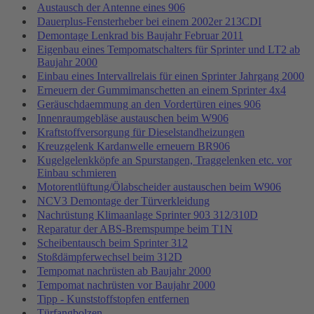
Austausch der Antenne eines 906
Dauerplus-Fensterheber bei einem 2002er 213CDI
Demontage Lenkrad bis Baujahr Februar 2011
Eigenbau eines Tempomatschalters für Sprinter und LT2 ab
Baujahr 2000
Einbau eines Intervallrelais für einen Sprinter Jahrgang 2000
Erneuern der Gummimanschetten an einem Sprinter 4x4
Geräuschdaemmung an den Vordertüren eines 906
Innenraumgebläse austauschen beim W906
Kraftstoffversorgung für Dieselstandheizungen
Kreuzgelenk Kardanwelle erneuern BR906
Kugelgelenkköpfe an Spurstangen, Traggelenken etc. vor
Einbau schmieren
Motorentlüftung/Ölabscheider austauschen beim W906
NCV3 Demontage der Türverkleidung
Nachrüstung Klimaanlage Sprinter 903 312/310D
Reparatur der ABS-Bremspumpe beim T1N
Scheibentausch beim Sprinter 312
Stoßdämpferwechsel beim 312D
Tempomat nachrüsten ab Baujahr 2000
Tempomat nachrüsten vor Baujahr 2000
Tipp - Kunststoffstopfen entfernen
Türfangbolzen