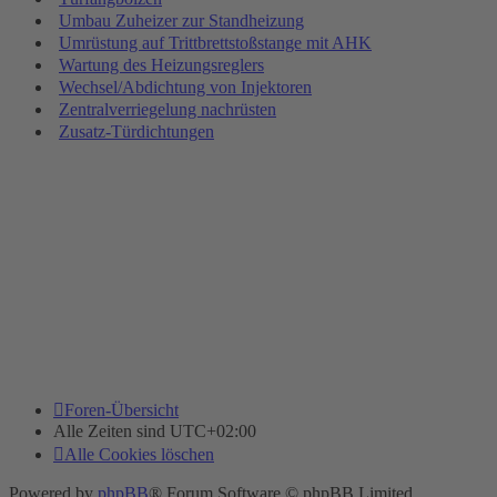
Umbau Zuheizer zur Standheizung
Umrüstung auf Trittbrettstoßstange mit AHK
Wartung des Heizungsreglers
Wechsel/Abdichtung von Injektoren
Zentralverriegelung nachrüsten
Zusatz-Türdichtungen
Foren-Übersicht
Alle Zeiten sind
UTC+02:00
Alle Cookies löschen
Powered by
phpBB
® Forum Software © phpBB Limited