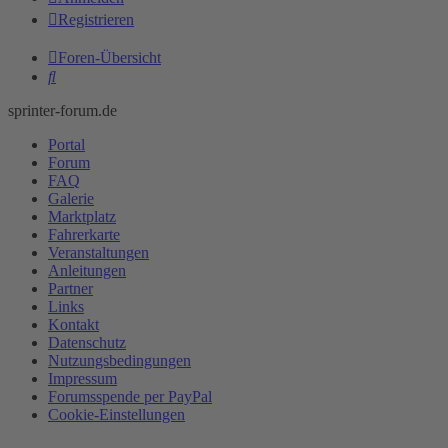
Registrieren
Foren-Übersicht
Suche
sprinter-forum.de
Portal
Forum
FAQ
Galerie
Marktplatz
Fahrerkarte
Veranstaltungen
Anleitungen
Partner
Links
Kontakt
Datenschutz
Nutzungsbedingungen
Impressum
Forumsspende per PayPal
Cookie-Einstellungen