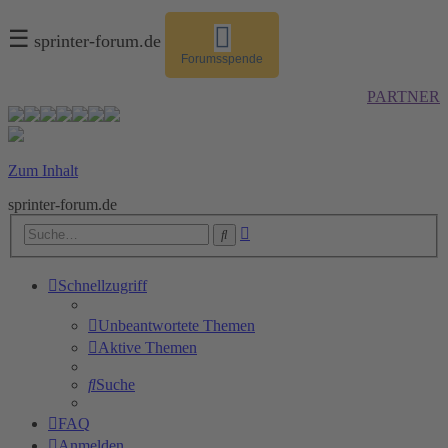
☰
sprinter-forum.de
Forumsspende
PARTNER
Zum Inhalt
sprinter-forum.de
Erweiterte
Suche
Suche
Schnellzugriff
Unbeantwortete Themen
Aktive Themen
Suche
FAQ
Anmelden