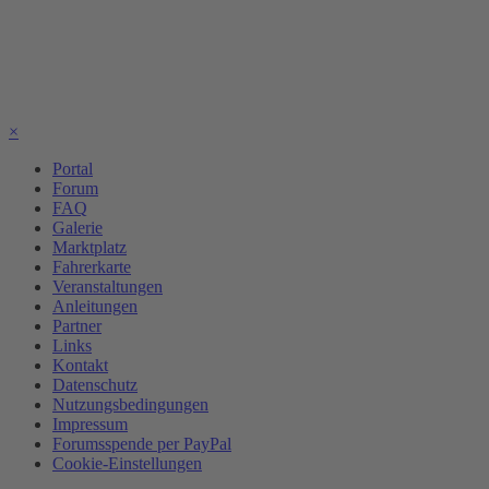
×
Portal
Forum
FAQ
Galerie
Marktplatz
Fahrerkarte
Veranstaltungen
Anleitungen
Partner
Links
Kontakt
Datenschutz
Nutzungsbedingungen
Impressum
Forumsspende per PayPal
Cookie-Einstellungen