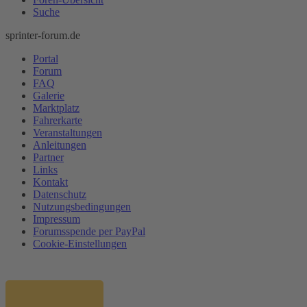
Suche
sprinter-forum.de
Portal
Forum
FAQ
Galerie
Marktplatz
Fahrerkarte
Veranstaltungen
Anleitungen
Partner
Links
Kontakt
Datenschutz
Nutzungsbedingungen
Impressum
Forumsspende per PayPal
Cookie-Einstellungen