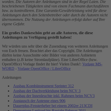
worden. Die Autoren der Anleitungen sind in der Regel Laien. Die
beschriebenen Tätigkeiten sind von einem Fachmann durchzuführen
bzw. zu kontrollieren. Eine Garantie/Gewährleistung wird für diese
Anleitungen durch den Seitenbetreiber oder durch die Autoren nicht
übernommen. Die Nutzung der Anleitungen erfolgt daher auf Ihre
eigene Gefahr.
Ein großes Dankeschön geht an alle Autoren, die diese
Anleitungen zu Verfügung gestellt haben!
Wir würden uns sehr über die Zusendung von weiteren Anleitungen
von Euch freuen. Beachtet aber das Copyright. Die Anleitungen
dürfen keine Ausschnitte oder Bilder von anderen Anbietern
enthalten (z.B keine Stromlaufpläne). Eine LibreOffice (bzw.
OpenOffice) Vorlage findet ihr hier! Vielen Dank!:
Vorlage MS-
WORD
-
Vorlage OpenOffice / LibreOffice
Anleitungen
Ausbau Kombiinstrument Sprinter 312
Ausbau der Dachverkleidung beim NCV 3
Ausbau der Innenleuchte inkl. Rahmen beim NCV3
Austausch der Antenne eines 906
Dauerplus-Fensterheber bei einem 2002er 213CDI
Demontage Lenkrad bis Baujahr Februar 2011