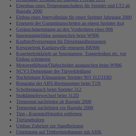
Eigenbau eines Tempomatschalters für Sprinter und LT2 ab
Baujahr 2000
Einbau eines Intervallrelais für einen Sprinter Jahrgang 2000
Erneuern der Gummimanschetten an einem Sprinter 4x4
Geräuschdaemmung an den Vordertüren eines 906
Innenraumgebläse austauschen beim W906
Kraftstoffversorgung für Dieselstandheizungen
Kreuzgelenk Kardanwelle erneuern BR906
Kugelgelenkköpfe an Spurstangen, Traggelenken etc. vor
Einbau schmieren
Motorentlüftung/Ölabscheider austauschen beim W906
NCV3 Demontage der Türverkleidung
Nachrüstung Klimaanlage Sprinter 903 312/310D
Reparatur der ABS-Bremspumpe beim T1N
Scheibentausch beim Sprinter 312
Stoßdämpferwechsel beim 312D
Tempomat nachrüsten ab Baujahr 2000
Tempomat nachrüsten vor Baujahr 2000
Tipp - Kunststoffstopfen entfernen
Türfangbolzen
Umbau Zuheizer zur Standheizung
Umrüstung auf Trittbrettstoßstange mit AHK