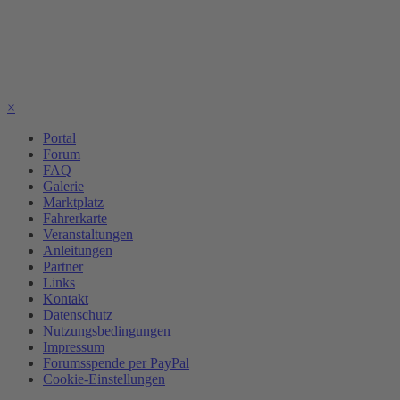
×
Portal
Forum
FAQ
Galerie
Marktplatz
Fahrerkarte
Veranstaltungen
Anleitungen
Partner
Links
Kontakt
Datenschutz
Nutzungsbedingungen
Impressum
Forumsspende per PayPal
Cookie-Einstellungen