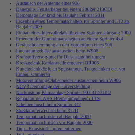
Austausch der Antenne eines 906
Dauerplus-Fensterheber bei einem 2002er 213CDI
Demontage Lenkrad bis Baujahr Februar 2011
Eigenbau eines Tempomatschalters für Sprinter und LT2 ab
Baujahr 2000
Einbau eines Intervallrelais für einen Sprinter Jahrgang 2000
Erneuern der Gummimanschetten an einem Sprinter 4x4
Geräuschdaemmung an den Vordertüren eines 906
Innenraumgebläse austauschen beim W906
Kraftstoffversorgung für Dieselstandheizungen
Kreuzgelenk Kardanwelle erneuern BR906
Kugelgelenkköpfe an Spurstangen, Traggelenken etc. vor
Einbau schmieren
Motorentlüftung/Ölabscheider austauschen beim W906
NCV3 Demontage der Türverkleidung
Nachrüstung Klimaanlage Sprinter 903 312/310D
Reparatur der ABS-Bremspumpe beim T1N
Scheibentausch beim Sprinter 312
Stoßdämpferwechsel beim 312D
Tempomat nachrüsten ab Baujahr 2000
Tempomat nachrüsten vor Baujahr 2000
Tipp - Kunststoffstopfen entfernen
Türfangbolzen