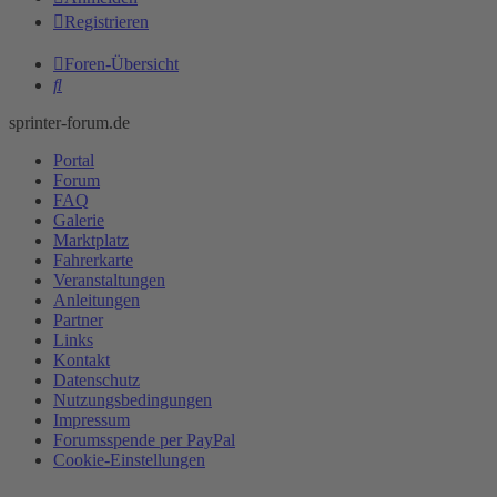
Registrieren
Foren-Übersicht
Suche
sprinter-forum.de
Portal
Forum
FAQ
Galerie
Marktplatz
Fahrerkarte
Veranstaltungen
Anleitungen
Partner
Links
Kontakt
Datenschutz
Nutzungsbedingungen
Impressum
Forumsspende per PayPal
Cookie-Einstellungen