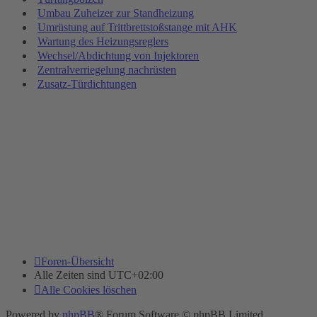
Umbau Zuheizer zur Standheizung
Umrüstung auf Trittbrettstoßstange mit AHK
Wartung des Heizungsreglers
Wechsel/Abdichtung von Injektoren
Zentralverriegelung nachrüsten
Zusatz-Türdichtungen
Foren-Übersicht
Alle Zeiten sind
UTC+02:00
Alle Cookies löschen
Powered by
phpBB
® Forum Software © phpBB Limited