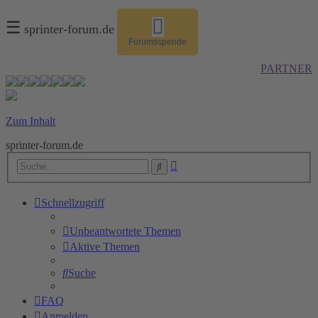
☰
sprinter-forum.de
Forumsspende
PARTNER
Zum Inhalt
sprinter-forum.de
Erweiterte
Suche
Suche
Schnellzugriff
Unbeantwortete Themen
Aktive Themen
Suche
FAQ
Anmelden