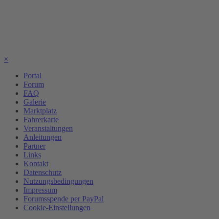
×
Portal
Forum
FAQ
Galerie
Marktplatz
Fahrerkarte
Veranstaltungen
Anleitungen
Partner
Links
Kontakt
Datenschutz
Nutzungsbedingungen
Impressum
Forumsspende per PayPal
Cookie-Einstellungen