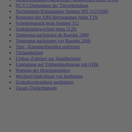
NCV3 Demontage der Türverkleidung
Nachrüstung Klimaanlage Sprinter 903 312/310D
Reparatur der ABS-Bremspumpe beim T1N
Scheibentausch beim Sprinter 312
Stoßdämpferwechsel beim 312D
Tempomat nachrüsten ab Baujahr 2000
Tempomat nachrüsten vor Baujahr 2000
Tipp - Kunststoffstopfen entfernen
Türfangbolzen
Umbau Zuheizer zur Standheizung
Umrüstung auf Trittbrettstoßstange mit AHK
Wartung des Heizungsreglers
Wechsel/Abdichtung von Injektoren
Zentralverriegelung nachrüsten
Zusatz-Türdichtungen