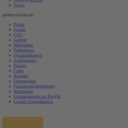
Suche
sprinter-forum.de
Portal
Forum
FAQ
Galerie
Marktplatz
Fahrerkarte
Veranstaltungen
Anleitungen
Partner
Links
Kontakt
Datenschutz
Nutzungsbedingungen
Impressum
Forumsspende per PayPal
Cookie-Einstellungen