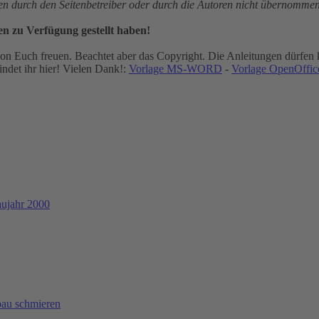
gen durch den Seitenbetreiber oder durch die Autoren nicht übernommen
en zu Verfügung gestellt haben!
n Euch freuen. Beachtet aber das Copyright. Die Anleitungen dürfen k
ndet ihr hier! Vielen Dank!:
Vorlage MS-WORD
-
Vorlage OpenOffice
aujahr 2000
bau schmieren