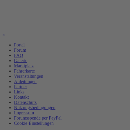
×
Portal
Forum
FAQ
Galerie
Marktplatz
Fahrerkarte
Veranstaltungen
Anleitungen
Partner
Links
Kontakt
Datenschutz
Nutzungsbedingungen
Impressum
Forumsspende per PayPal
Cookie-Einstellungen