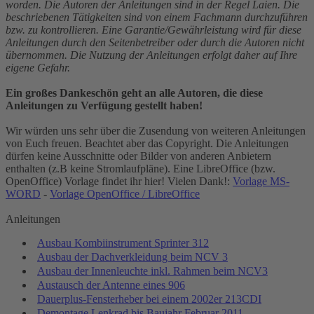
worden. Die Autoren der Anleitungen sind in der Regel Laien. Die
beschriebenen Tätigkeiten sind von einem Fachmann durchzuführen
bzw. zu kontrollieren. Eine Garantie/Gewährleistung wird für diese
Anleitungen durch den Seitenbetreiber oder durch die Autoren nicht
übernommen. Die Nutzung der Anleitungen erfolgt daher auf Ihre
eigene Gefahr.
Ein großes Dankeschön geht an alle Autoren, die diese
Anleitungen zu Verfügung gestellt haben!
Wir würden uns sehr über die Zusendung von weiteren Anleitungen
von Euch freuen. Beachtet aber das Copyright. Die Anleitungen
dürfen keine Ausschnitte oder Bilder von anderen Anbietern
enthalten (z.B keine Stromlaufpläne). Eine LibreOffice (bzw.
OpenOffice) Vorlage findet ihr hier! Vielen Dank!:
Vorlage MS-
WORD
-
Vorlage OpenOffice / LibreOffice
Anleitungen
Ausbau Kombiinstrument Sprinter 312
Ausbau der Dachverkleidung beim NCV 3
Ausbau der Innenleuchte inkl. Rahmen beim NCV3
Austausch der Antenne eines 906
Dauerplus-Fensterheber bei einem 2002er 213CDI
Demontage Lenkrad bis Baujahr Februar 2011