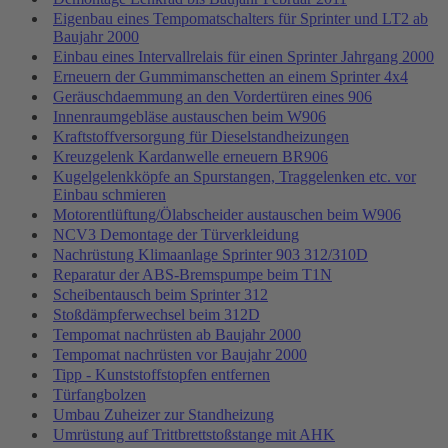
Eigenbau eines Tempomatschalters für Sprinter und LT2 ab
Baujahr 2000
Einbau eines Intervallrelais für einen Sprinter Jahrgang 2000
Erneuern der Gummimanschetten an einem Sprinter 4x4
Geräuschdaemmung an den Vordertüren eines 906
Innenraumgebläse austauschen beim W906
Kraftstoffversorgung für Dieselstandheizungen
Kreuzgelenk Kardanwelle erneuern BR906
Kugelgelenkköpfe an Spurstangen, Traggelenken etc. vor
Einbau schmieren
Motorentlüftung/Ölabscheider austauschen beim W906
NCV3 Demontage der Türverkleidung
Nachrüstung Klimaanlage Sprinter 903 312/310D
Reparatur der ABS-Bremspumpe beim T1N
Scheibentausch beim Sprinter 312
Stoßdämpferwechsel beim 312D
Tempomat nachrüsten ab Baujahr 2000
Tempomat nachrüsten vor Baujahr 2000
Tipp - Kunststoffstopfen entfernen
Türfangbolzen
Umbau Zuheizer zur Standheizung
Umrüstung auf Trittbrettstoßstange mit AHK