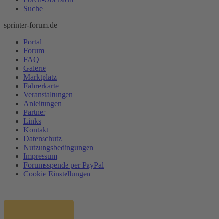
Suche
sprinter-forum.de
Portal
Forum
FAQ
Galerie
Marktplatz
Fahrerkarte
Veranstaltungen
Anleitungen
Partner
Links
Kontakt
Datenschutz
Nutzungsbedingungen
Impressum
Forumsspende per PayPal
Cookie-Einstellungen