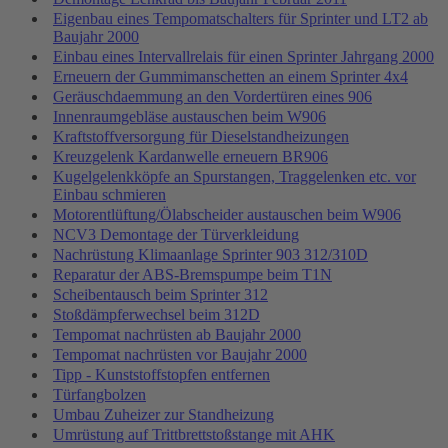
Eigenbau eines Tempomatschalters für Sprinter und LT2 ab
Baujahr 2000
Einbau eines Intervallrelais für einen Sprinter Jahrgang 2000
Erneuern der Gummimanschetten an einem Sprinter 4x4
Geräuschdaemmung an den Vordertüren eines 906
Innenraumgebläse austauschen beim W906
Kraftstoffversorgung für Dieselstandheizungen
Kreuzgelenk Kardanwelle erneuern BR906
Kugelgelenkköpfe an Spurstangen, Traggelenken etc. vor
Einbau schmieren
Motorentlüftung/Ölabscheider austauschen beim W906
NCV3 Demontage der Türverkleidung
Nachrüstung Klimaanlage Sprinter 903 312/310D
Reparatur der ABS-Bremspumpe beim T1N
Scheibentausch beim Sprinter 312
Stoßdämpferwechsel beim 312D
Tempomat nachrüsten ab Baujahr 2000
Tempomat nachrüsten vor Baujahr 2000
Tipp - Kunststoffstopfen entfernen
Türfangbolzen
Umbau Zuheizer zur Standheizung
Umrüstung auf Trittbrettstoßstange mit AHK