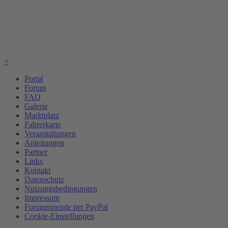
×
Portal
Forum
FAQ
Galerie
Marktplatz
Fahrerkarte
Veranstaltungen
Anleitungen
Partner
Links
Kontakt
Datenschutz
Nutzungsbedingungen
Impressum
Forumsspende per PayPal
Cookie-Einstellungen