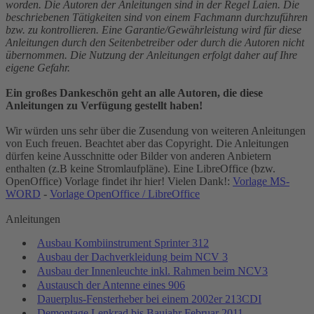
worden. Die Autoren der Anleitungen sind in der Regel Laien. Die
beschriebenen Tätigkeiten sind von einem Fachmann durchzuführen
bzw. zu kontrollieren. Eine Garantie/Gewährleistung wird für diese
Anleitungen durch den Seitenbetreiber oder durch die Autoren nicht
übernommen. Die Nutzung der Anleitungen erfolgt daher auf Ihre
eigene Gefahr.
Ein großes Dankeschön geht an alle Autoren, die diese
Anleitungen zu Verfügung gestellt haben!
Wir würden uns sehr über die Zusendung von weiteren Anleitungen
von Euch freuen. Beachtet aber das Copyright. Die Anleitungen
dürfen keine Ausschnitte oder Bilder von anderen Anbietern
enthalten (z.B keine Stromlaufpläne). Eine LibreOffice (bzw.
OpenOffice) Vorlage findet ihr hier! Vielen Dank!:
Vorlage MS-
WORD
-
Vorlage OpenOffice / LibreOffice
Anleitungen
Ausbau Kombiinstrument Sprinter 312
Ausbau der Dachverkleidung beim NCV 3
Ausbau der Innenleuchte inkl. Rahmen beim NCV3
Austausch der Antenne eines 906
Dauerplus-Fensterheber bei einem 2002er 213CDI
Demontage Lenkrad bis Baujahr Februar 2011