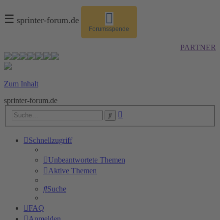
☰
sprinter-forum.de
Forumsspende
PARTNER
Zum Inhalt
sprinter-forum.de
Erweiterte
Suche
Suche
Schnellzugriff
Unbeantwortete Themen
Aktive Themen
Suche
FAQ
Anmelden