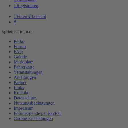
Registrieren
Foren-Übersicht
Suche
sprinter-forum.de
Portal
Forum
FAQ
Galerie
Marktplatz
Fahrerkarte
Veranstaltungen
Anleitungen
Partner
Links
Kontakt
Datenschutz
Nutzungsbedingungen
Impressum
Forumsspende per PayPal
Cookie-Einstellungen