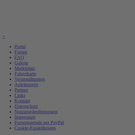
×
Portal
Forum
FAQ
Galerie
Marktplatz
Fahrerkarte
Veranstaltungen
Anleitungen
Partner
Links
Kontakt
Datenschutz
Nutzungsbedingungen
Impressum
Forumsspende per PayPal
Cookie-Einstellungen