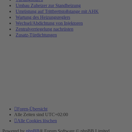
Umbau Zuheizer zur Standheizung
Umrüstung auf Trittbrettstoßstange mit AHK
Wartung des Heizungsreglers
Wechsel/Abdichtung von Injektoren
Zentralverriegelung nachrüsten
Zusatz-Türdichtungen
Foren-Übersicht
Alle Zeiten sind
UTC+02:00
Alle Cookies löschen
Powered by
phpBB
® Forum Software © phpBB Limited