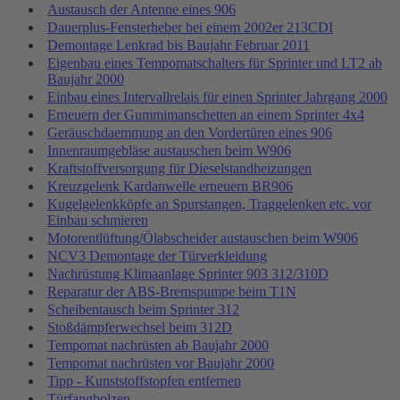
Austausch der Antenne eines 906
Dauerplus-Fensterheber bei einem 2002er 213CDI
Demontage Lenkrad bis Baujahr Februar 2011
Eigenbau eines Tempomatschalters für Sprinter und LT2 ab
Baujahr 2000
Einbau eines Intervallrelais für einen Sprinter Jahrgang 2000
Erneuern der Gummimanschetten an einem Sprinter 4x4
Geräuschdaemmung an den Vordertüren eines 906
Innenraumgebläse austauschen beim W906
Kraftstoffversorgung für Dieselstandheizungen
Kreuzgelenk Kardanwelle erneuern BR906
Kugelgelenkköpfe an Spurstangen, Traggelenken etc. vor
Einbau schmieren
Motorentlüftung/Ölabscheider austauschen beim W906
NCV3 Demontage der Türverkleidung
Nachrüstung Klimaanlage Sprinter 903 312/310D
Reparatur der ABS-Bremspumpe beim T1N
Scheibentausch beim Sprinter 312
Stoßdämpferwechsel beim 312D
Tempomat nachrüsten ab Baujahr 2000
Tempomat nachrüsten vor Baujahr 2000
Tipp - Kunststoffstopfen entfernen
Türfangbolzen