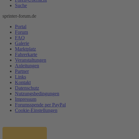
Suche
sprinter-forum.de
Portal
Forum
FAQ
Galerie
Marktplatz
Fahrerkarte
Veranstaltungen
Anleitungen
Partner
Links
Kontakt
Datenschutz
Nutzungsbedingungen
Impressum
Forumsspende per PayPal
Cookie-Einstellungen