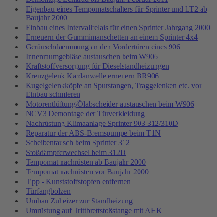
Eigenbau eines Tempomatschalters für Sprinter und LT2 ab
Baujahr 2000
Einbau eines Intervallrelais für einen Sprinter Jahrgang 2000
Erneuern der Gummimanschetten an einem Sprinter 4x4
Geräuschdaemmung an den Vordertüren eines 906
Innenraumgebläse austauschen beim W906
Kraftstoffversorgung für Dieselstandheizungen
Kreuzgelenk Kardanwelle erneuern BR906
Kugelgelenkköpfe an Spurstangen, Traggelenken etc. vor
Einbau schmieren
Motorentlüftung/Ölabscheider austauschen beim W906
NCV3 Demontage der Türverkleidung
Nachrüstung Klimaanlage Sprinter 903 312/310D
Reparatur der ABS-Bremspumpe beim T1N
Scheibentausch beim Sprinter 312
Stoßdämpferwechsel beim 312D
Tempomat nachrüsten ab Baujahr 2000
Tempomat nachrüsten vor Baujahr 2000
Tipp - Kunststoffstopfen entfernen
Türfangbolzen
Umbau Zuheizer zur Standheizung
Umrüstung auf Trittbrettstoßstange mit AHK