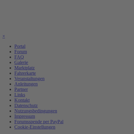
×
Portal
Forum
FAQ
Galerie
Marktplatz
Fahrerkarte
Veranstaltungen
Anleitungen
Partner
Links
Kontakt
Datenschutz
Nutzungsbedingungen
Impressum
Forumsspende per PayPal
Cookie-Einstellungen