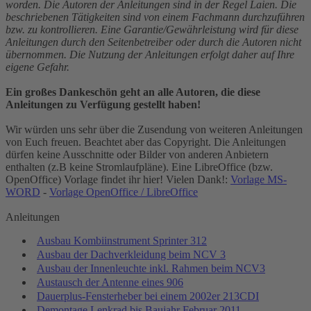
worden. Die Autoren der Anleitungen sind in der Regel Laien. Die
beschriebenen Tätigkeiten sind von einem Fachmann durchzuführen
bzw. zu kontrollieren. Eine Garantie/Gewährleistung wird für diese
Anleitungen durch den Seitenbetreiber oder durch die Autoren nicht
übernommen. Die Nutzung der Anleitungen erfolgt daher auf Ihre
eigene Gefahr.
Ein großes Dankeschön geht an alle Autoren, die diese
Anleitungen zu Verfügung gestellt haben!
Wir würden uns sehr über die Zusendung von weiteren Anleitungen
von Euch freuen. Beachtet aber das Copyright. Die Anleitungen
dürfen keine Ausschnitte oder Bilder von anderen Anbietern
enthalten (z.B keine Stromlaufpläne). Eine LibreOffice (bzw.
OpenOffice) Vorlage findet ihr hier! Vielen Dank!:
Vorlage MS-
WORD
-
Vorlage OpenOffice / LibreOffice
Anleitungen
Ausbau Kombiinstrument Sprinter 312
Ausbau der Dachverkleidung beim NCV 3
Ausbau der Innenleuchte inkl. Rahmen beim NCV3
Austausch der Antenne eines 906
Dauerplus-Fensterheber bei einem 2002er 213CDI
Demontage Lenkrad bis Baujahr Februar 2011