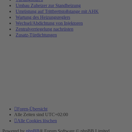
Umbau Zuheizer zur Standheizung
Umrüstung auf Trittbrettstoßstange mit AHK
Wartung des Heizungsreglers
Wechsel/Abdichtung von Injektoren
Zentralverriegelung nachrüsten
Zusatz-Türdichtungen
Foren-Übersicht
Alle Zeiten sind
UTC+02:00
Alle Cookies löschen
Powered by
phpBB
® Forum Software © phpBB Limited