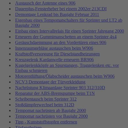
Austausch der Antenne eines 906
Dauerplus-Fensterheber bei einem 2002er 213CDI
Demontage Lenkrad bis Baujahr Februar 2011
Eigenbau eines Tempomatschalters für Sprinter und LT2 ab
Baujahr 2000
Einbau eines Intervallrelais für einen Sprinter Jahrgang 2000
Erneuern der Gummimanschetten an einem Sprinter 4x4
Geräuschdaemmung an den Vordertüren eines 906
Innenraumgebläse austauschen beim W906
Kraftstoffversorgung für Dieselstandheizungen
Kreuzgelenk Kardanwelle erneuern BR906
Kugelgelenkköpfe an Spurstangen, Traggelenken etc. vor
Einbau schmieren
Motorentlüftung/Ölabscheider austauschen beim W906
NCV3 Demontage der Türverkleidung
Nachrüstung Klimaanlage Sprinter 903 312/310D
Reparatur der ABS-Bremspumpe beim T1N
Scheibentausch beim Sprinter 312
Stoßdämpferwechsel beim 312D
Tempomat nachrüsten ab Baujahr 2000
Tempomat nachrüsten vor Baujahr 2000
Tipp - Kunststoffstopfen entfernen
Türfangbolzen