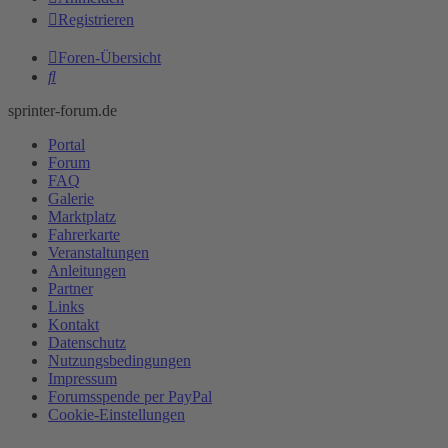
Registrieren
Foren-Übersicht
Suche
sprinter-forum.de
Portal
Forum
FAQ
Galerie
Marktplatz
Fahrerkarte
Veranstaltungen
Anleitungen
Partner
Links
Kontakt
Datenschutz
Nutzungsbedingungen
Impressum
Forumsspende per PayPal
Cookie-Einstellungen