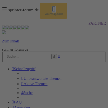
☰
sprinter-forum.de
Forumsspende
PARTNER
Zum Inhalt
sprinter-forum.de
Erweiterte
Suche
Suche
Schnellzugriff
Unbeantwortete Themen
Aktive Themen
Suche
FAQ
Anmelden