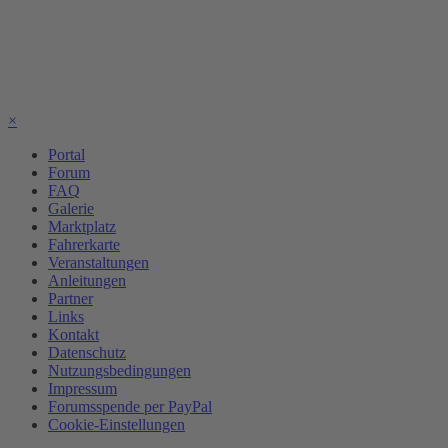
×
Portal
Forum
FAQ
Galerie
Marktplatz
Fahrerkarte
Veranstaltungen
Anleitungen
Partner
Links
Kontakt
Datenschutz
Nutzungsbedingungen
Impressum
Forumsspende per PayPal
Cookie-Einstellungen